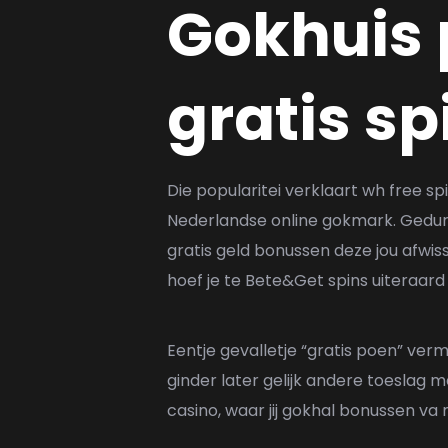
Gokhuis 
gratis sp
Die popularitei verklaart wh free s
Nederlandse online gokmark. Gedur
gratis geld bonussen deze jou afwis
hoef je te Bete&Get spins uiteraard
Eentje gevalletje “gratis poen” ve
ginder later gelijk andere toeslag 
casino, waar jij gokhal bonussen v