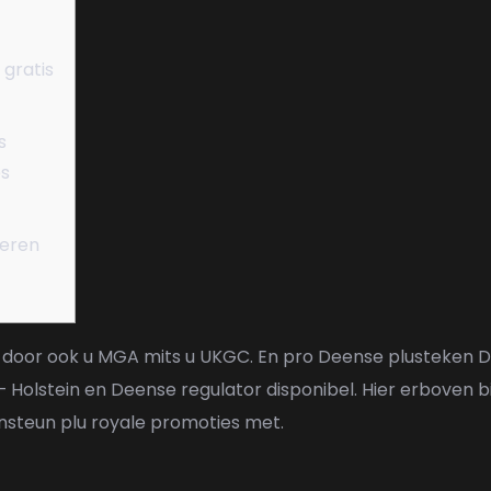
 gratis
s
es
eren
 door ook u MGA mits u UKGC. En pro Deense plusteken D
 Holstein en Deense regulator disponibel.
Hier erboven 
nsteun plu royale promoties met.