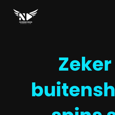
Zeker
buitensh