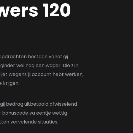
wers 120
kopdrachten bestaan vanaf gij
nder wel nog een wager. Die zijn
ljet wegens jij account hebt werken,
 krijgen.
gij bedrag uitbetaald afwisselend
er bonuscode va eentje wettig
ten vervelende situaties.