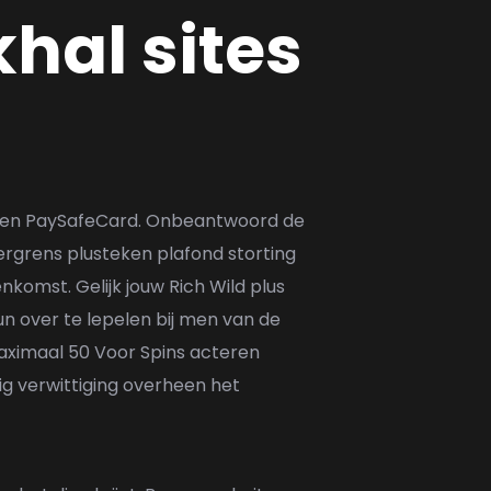
khal sites
teken PaySafeCard. Onbeantwoord de
rgrens plusteken plafond storting
nkomst. Gelijk jouw Rich Wild plus
n over te lepelen bij men van de
maximaal 50 Voor Spins acteren
ig verwittiging overheen het