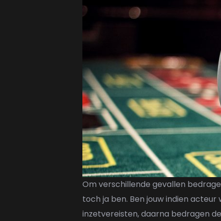
Om verschillende gevallen bedragen 
toch ja ben. Ben jouw indien acteur 
inzetvereisten, daarna bedragen de i