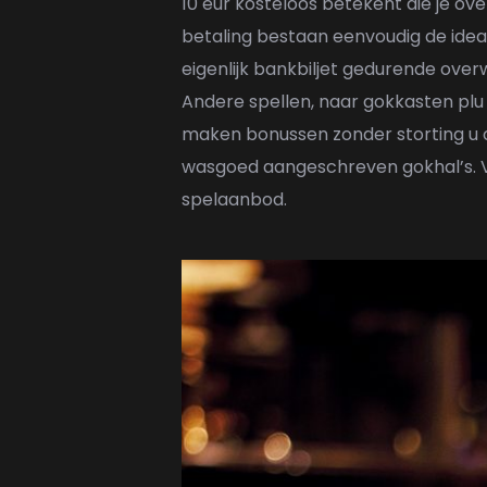
10 eur kosteloos betekent die je ove
betaling bestaan eenvoudig de ideal
eigenlijk bankbiljet gedurende overw
Andere spellen, naar gokkasten plu
maken bonussen zonder storting u o
wasgoed aangeschreven gokhal’s. V
spelaanbod.