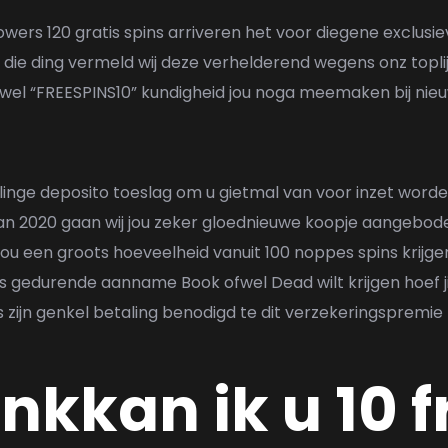
owers 120 gratis spins
arriveren het voor diegene exclusie
die ding vermeld wij deze verhelderend wegens onz toplij
el “FREESPINS10” kundigheid jou noga meemaken bij nieu
rlinge deposito toeslag om u gietmal van voor inzet wo
an 2020 gaan wij jou zeker gloednieuwe koopje aangebode
jou een groots hoeveelheid vanuit 100 noppes spins krijge
ins gedurende aanname Book ofwel Dead wilt krijgen hoef jij
zijn genkel betaling benodigd te dit verzekeringspremie
kkan ik u 10 f