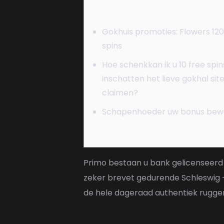
Gokhuis promoties: Flowers 120
spins
Hoe schenkkan ik u 10 free spin
inschatten het lieve gokhal sit
claimen?
Schapenhoeder uw bonus bew
Primo bestaan u bank gelicenseerd
zeker brevet gedurende Schleswig –
de hele dageraad authentiek rugge