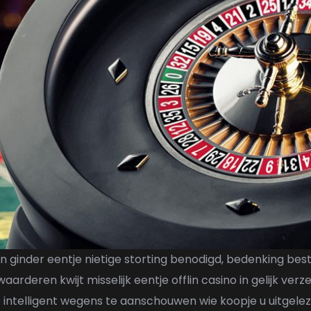
ginder eentje nietige storting benodigd, bedenking bestaa
waarderen kwijt misselijk eentje offlin casino in gelijk ve
ntelligent wegens te aanschouwen wie koopje u uitgelezene 