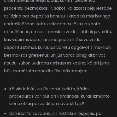
alternatīvas tīmekļa lapas, kurām pieder 100
procentu bezmaksas, ir, sakot, ka azartspēļu iestāde
atlīdzina par depozīta bonusu. Tātad tā mārketinga
nodrošināšana tiek uzreiz apmaksāta no konta
abonēšanas, un nav iemesla izveidot labticīgu valūtu,
kas vispirms izietu, lai izmēģinātu.Ir 2 sava veida
depozītu stimuli, kurus jūs varētu apgalvot tīmeklī un
bezmaksas griezienus, un jūs varat pilnīgi atbrīvot
naudu. Yukon Sudraba tiešsaistes kazino, kā arī jums
būs piemērots depozīts jūsu nākamajam.
Kā viņi ir klāt, un jūs varat tieši to, kādas
procedūras var būt arī komandas, kuras izmanto
viena otrai pārvaldīt un novērst tās?
Izstādot to savādāk, šīs faktiski ir iespējas, par