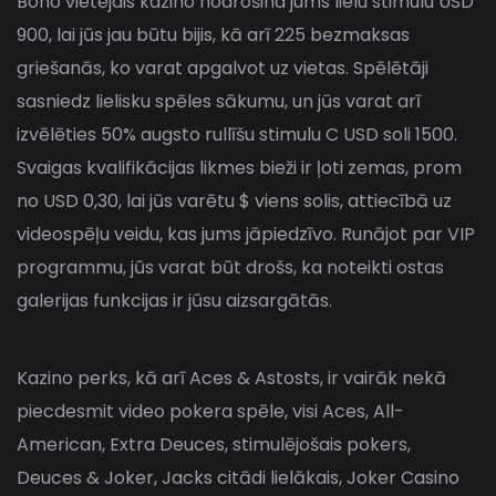
Boho vietējais kazino nodrošina jums lielu stimulu USD
900, lai jūs jau būtu bijis, kā arī 225 bezmaksas
griešanās, ko varat apgalvot uz vietas. Spēlētāji
sasniedz lielisku spēles sākumu, un jūs varat arī
izvēlēties 50% augsto rullīšu stimulu C USD soli 1500.
Svaigas kvalifikācijas likmes bieži ir ļoti zemas, prom
no USD 0,30, lai jūs varētu $ viens solis, attiecībā uz
videospēļu veidu, kas jums jāpiedzīvo. Runājot par VIP
programmu, jūs varat būt drošs, ka noteikti ostas
galerijas funkcijas ir jūsu aizsargātās.
Kazino perks, kā arī Aces & Astosts, ir vairāk nekā
piecdesmit video pokera spēle, visi Aces, All-
American, Extra Deuces, stimulējošais pokers,
Deuces & Joker, Jacks citādi lielākais, Joker Casino