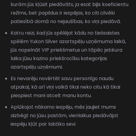
kurām jūs kļūsit piedāvāts, ja esat bijis koeficientu
režīms, bet papildus ir iespējas, ko citi cilvēki
patiesībā domā no nejaušības, ko viņi piedāvā.
Katru reizi, kad jūs spēlējat kādu no tiešsaistes
spēlēm Yukon Silver azartspēļu uzņēmuma laikā,
jūs nopelnāt VIP priekšmetus un tāpēc jebkura
laika jūsu kazino priekšrocību kategorijas
azartspēļu uzņēmumi.
Es nevarēju novērtēt savu personīgo naudu
atpakaļ, kā arī viņi valkā tikai neko citu kā tikai
piespiest mani atcelt manu kontu.
Aplūkojot nākamo iespēju, mēs ļaujiet mums
aizbēgt no jūsu pastām, vienlaikus piedāvājot
iespēju kļūt par labāko sevi.