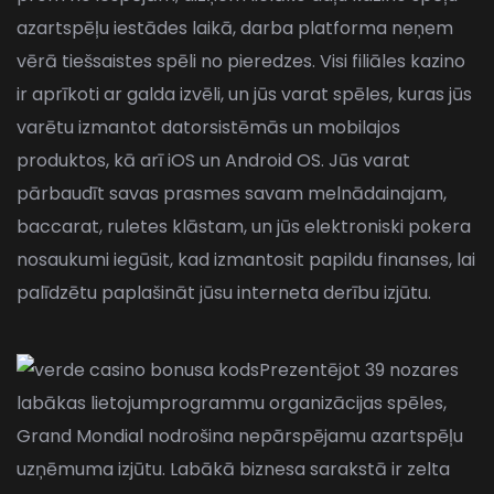
azartspēļu iestādes laikā, darba platforma neņem
vērā tiešsaistes spēli no pieredzes. Visi filiāles kazino
ir aprīkoti ar galda izvēli, un jūs varat spēles, kuras jūs
varētu izmantot datorsistēmās un mobilajos
produktos, kā arī iOS un Android OS. Jūs varat
pārbaudīt savas prasmes savam melnādainajam,
baccarat, ruletes klāstam, un jūs elektroniski pokera
nosaukumi iegūsit, kad izmantosit papildu finanses, lai
palīdzētu paplašināt jūsu interneta derību izjūtu.
Prezentējot 39 nozares
labākas lietojumprogrammu organizācijas spēles,
Grand Mondial nodrošina nepārspējamu azartspēļu
uzņēmuma izjūtu. Labākā biznesa sarakstā ir zelta