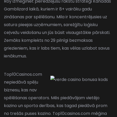
Roy izmēģiniet pieredzējušu rakstu stratēģi Kanādas
Gamblizard laikā, kuriem ir 8+ vairāku gadu
zināšanas par spēlēšanu. Mila ir koncentrējusies uz
satura pieejas uzņēmumiem, sarežģītu loģisku
ceļvežu veidošanu un jūs būsit visaugstākie pārskati.
Zemāks komplekts no 29 pilnīgi bezmaksas
griezieniem, kas ir labs tiem, kas vēlas uzlabot savus
ienākumus.
Top10Casinos.com
nepiedāvā spēļu
biznesu, kas nav
spēlēšanas operators. Mēs piedāvājam vietējo
kazino un sporta derības, kas tagad piedāvā prom
no trešās puses kazino. Top10casinos.com mēģina