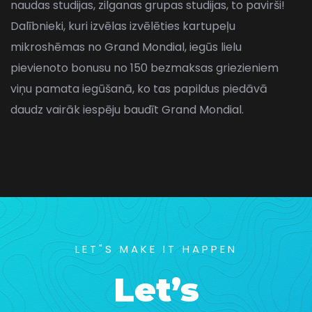
naudas studijas, zilganas grupas studijas, to pavirši!
Dalībnieki, kuri izvēlas izvēlēties kartupeļu
mikroshēmas no Grand Mondial, iegūs lielu
pievienoto bonusu no 150 bezmaksas griezieniem
viņu pamata iegūšanā, ko tas papildus piedāvā
daudz vairāk iespēju baudīt Grand Mondial.
LET"S MAKE IT HAPPEN
Let’s