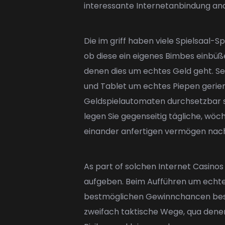
interessante Internetanbindung an
Die im griff haben viele Spielsaal-
ob diese ein eigenes Bimbes einbüß
denen dies um echtes Geld geht. Se
und Tablet um echtes Piepen geriere
Geldspielautomaten durchsetzbar sp
legen Sie gegenseitig tägliche, wö
einander anfertigen vermögen nach
As part of solchen Internet Casinos
aufgeben. Beim Aufführen um echtes 
bestmöglichen Gewinnchancen besitze
zweifach taktische Wege, qua dene