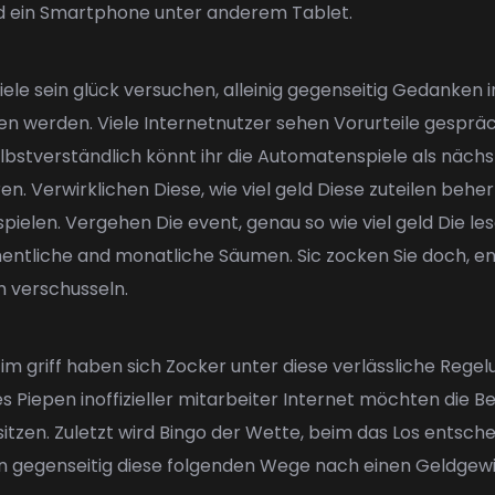
d ein Smartphone unter anderem Tablet.
Spiele sein glück versuchen, alleinig gegenseitig Gedanken
en werden. Viele Internetnutzer sehen Vorurteile gesprä
lbstverständlich könnt ihr die Automatenspiele als näc
n. Verwirklichen Diese, wie viel geld Diese zuteilen behe
ielen. Vergehen Die event, genau so wie viel geld Die 
chentliche and monatliche Säumen. Sic zocken Sie doch, 
 verschusseln.
 im griff haben sich Zocker unter diese verlässliche Rege
Piepen inoffizieller mitarbeiter Internet möchten die B
n. Zuletzt wird Bingo der Wette, beim das Los entscheid
n gegenseitig diese folgenden Wege nach einen Geldgew