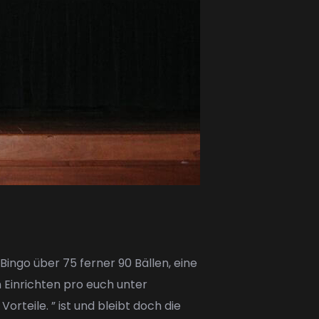
Bingo über 75 ferner 90 Bällen, eine
 Einrichten pro euch unter
teile. ” ist und bleibt doch die