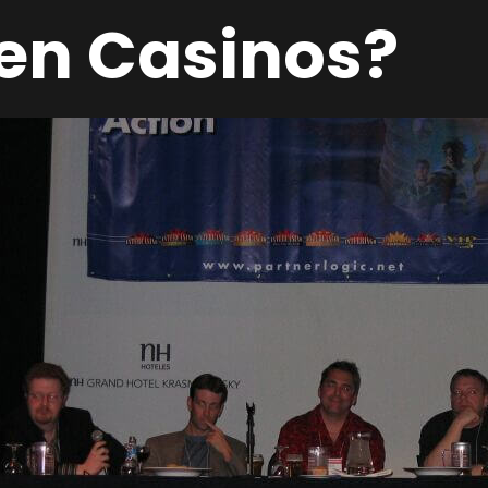
en Casinos?