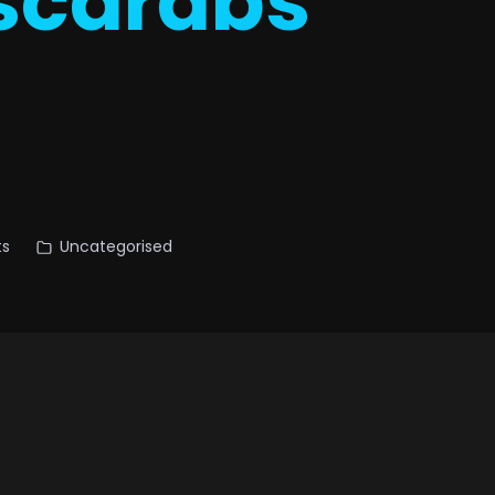
scarabs
s
Uncategorised