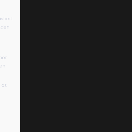
stiert
nden
ner
en
 as