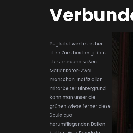
Verbund
Begleitet wird man bei
dem Zum besten geben
durch diesem süßen
Marienkäfer-Zwei
menschen. Inoffizieller
mitarbeiter Hintergrund
kann man unser die
grünen Wiese ferner diese
Spule qua
herumfliegenden Bällen
hatten. Wer Freude in