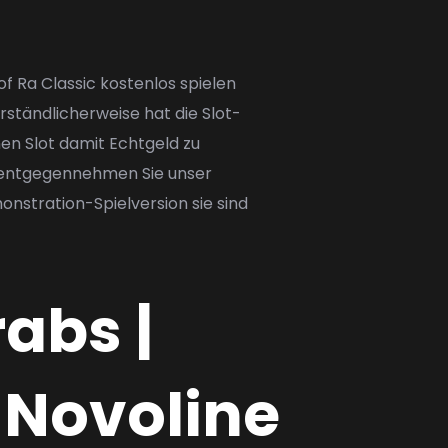
f Ra Classic kostenlos spielen
ständlicherweise hat die Slot-
nen Slot damit Echtgeld zu
 entgegennehmen Sie unser
nstration-Spielversion sie sind
abs |
 Novoline