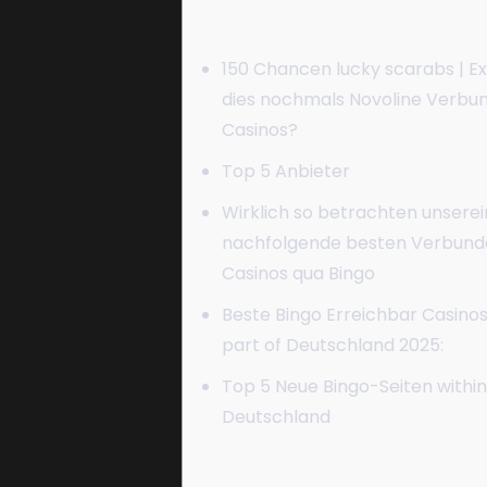
150 Chancen lucky scarabs | Exi
dies nochmals Novoline Verbu
Casinos?
Top 5 Anbieter
Wirklich so betrachten unserei
nachfolgende besten Verbund
Casinos qua Bingo
Beste Bingo Erreichbar Casinos
part of Deutschland 2025:
Top 5 Neue Bingo-Seiten within
Deutschland