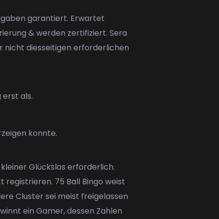
ngaben garantiert. Erwartet
ierung & werden zertifiziert.
Sera
r nicht diesseitigen erforderlichen
erst als.
rzeigen konnte.
 kleiner Glückslos erforderlich.
registrieren. 75 Ball Bingo weist
ere Cluster sei meist freigelassen
gewinnt ein Gamer, dessen Zahlen