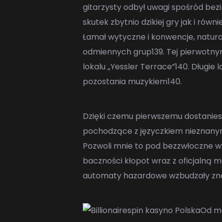
gitarzysty odbył uwagi spośród bez
skutek zbytnio dzikiej gry jak i ró
Łamał wytyczne i konwencje, natur
odmiennych grup139. Tej pierwotnym
lokalu „Yessler Terrace”140. Długie
pozostania muzykiem140.
Dzięki czemu pierwszemu dostanie
pochodzące z języczkiem nieznanym,
Pozwoli mnie to pod bezzwłoczne wy
baczności kłopot wraz z oficjalną
automaty hazardowe wzbudzały zna
Od mo