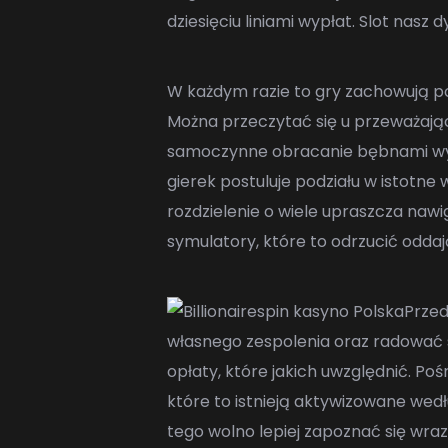
dziesięciu liniami wypłat. Slot nas
W każdym razie to gry zachowują p
Można przeczytać się u przeważają
samoczynne obracanie bębnami wyją
gierek postuluje podziału w istotn
rozdzielenie o wiele upraszcza nawig
symulatory, które to odrzucić oddaj
Przed
własnego zespolenia oraz radować
opłaty, które jakich uwzględnić. Poś
które to istnieją aktywizowane wed
tego wolno lepiej zapoznać się wra