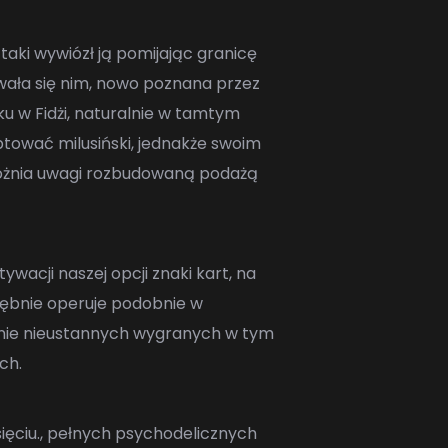
taki wywiózł ją pomijając granicę
wała się nim, nowo poznana przez
u w Fidżi, naturalnie w tamtym
ptować milusiński, jednakże swoim
ozróżnia uwagi rozbudowaną podażą
acji naszej opcji znaki kart, na
 bębnie operuje podobnie w
nanie nieustannych wygranych w tym
ch.
sięciu., pełnych psychodelicznych