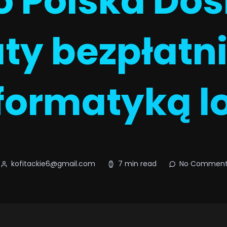
 Polska Do
y bezpłatnie
formatyką lo
kofitackie6@gmail.com
7 min read
No Comment