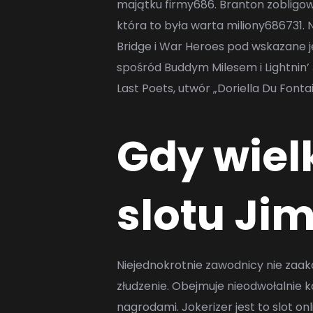
majątku firmy686. Branton zobligow
która to była warta miliony686731. 
Bridge i War Heroes pod wskazane je
spośród Buddym Milesem i Lightnin’
Last Poets, utwór „Doriella Du Fonta
Gdy wiel
slotu Jim
Niejednokrotnie zawodnicy nie zaa
złudzenie. Obejmuje nieodwołalnie 
nagrodami. Jokerizer jest to slot 