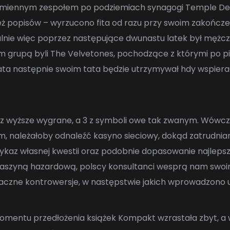
imiennym zespołem po podziemiach synagogi Temple De Hir
wnież popisów – wyrzucono fita od razu przy swoim zakończe
alnie więc poprzez następujące dwunastu latek był męż
 grupą byli The Velvetones, pochodzące z którymi po pi
 lata następnie swoim tata będzie utrzymywał hdy wspier
sz wyższe wygrane, a 3 z symboli owe tak zwanym. Wów
 należałoby odnaleźć kasyno sieciowy, dokąd zatrudniani 
kaz własnej kwestii oraz podobnie dopasowanie najlepszeg
 maszyną hazardową, polscy konsultanci wesprą nam swo
czne kontrowersje, w następstwie jakich wprowadzono 
mentu przedłożenia książek Kompakt wzrastała zbyt, a