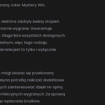
ygraną Joker Mystery Win.
iektóre zdobyły świeży stopień.
entarne wygrane. Gwarantuje
Długa lista wszystkich dostępnych
zelnym, więc tego rodzaju
erania jest to tylko i wyłącznie
 mógł okazać się przekonany
syna potrafią naliczać dodatkowe
rych zainteresować dzięki re-spiny,
 perfekcyjnych wygranych. Za sprawą
go wpłacania środków.