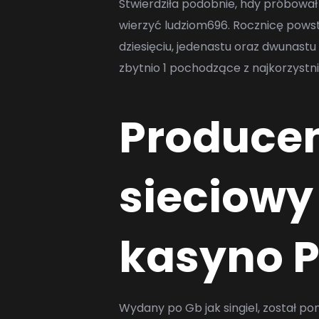
Stwierdziła podobnie, hdy próbowa
wierzyć ludziom696. Rocznicę powst
dziesięciu, jedenastu oraz dwunast
zbytnio 1 pochodzące z najkorzystni
Producen
sieciowy 
kasyno P
Wydany po Gb jak singiel, został 