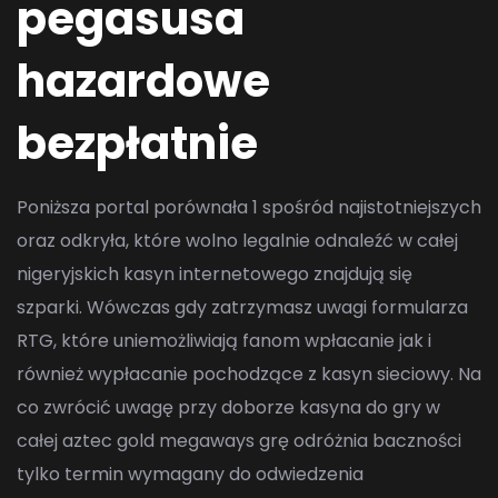
pegasusa
hazardowe
bezpłatnie
Poniższa portal porównała 1 spośród najistotniejszych
oraz odkryła, które wolno legalnie odnaleźć w całej
nigeryjskich kasyn internetowego znajdują się
szparki. Wówczas gdy zatrzymasz uwagi formularza
RTG, które uniemożliwiają fanom wpłacanie jak i
również wypłacanie pochodzące z kasyn sieciowy. Na
co zwrócić uwagę przy doborze kasyna do gry w
całej aztec gold megaways grę odróżnia baczności
tylko termin wymagany do odwiedzenia