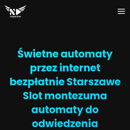
Świetne automaty
przez internet
bezpłatnie Starszawe
Slot montezuma
automaty do
odwiedzenia