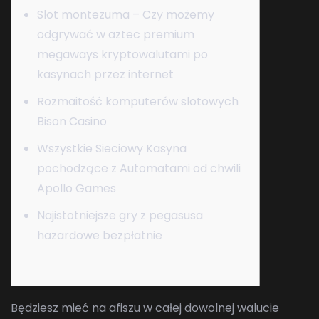
Slot montezuma – Czy możemy
odgrywać w aztec premium
megaways kryptowalutami po
kasynach przez internet
Rozmaitość komputerów slotowych
Bison Casino
Wszystkie Sieciowy Kasyna
pochodzące z Automatami od chwili
Apollo Games
Najistotniejsze gry z pegasusa
hazardowe bezpłatnie
Będziesz mieć na afiszu w całej dowolnej walucie