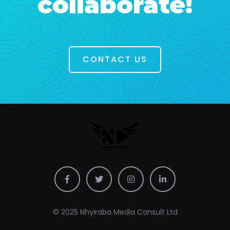
collaborate!
CONTACT US
© 2025 Nhyiraba Media Consult Ltd