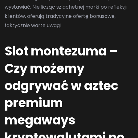
wystawiać. Nie licząc szlachetnej marki po refleksji
klientów, oferują tradycyjne ofertę bonusowe,
faktycznie warte uwagi.
Slot montezuma –
Czy możemy
odgrywać w aztec
premium
megaways
kryptowalutami po