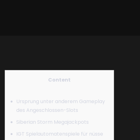
Content
Ursprung unter anderem Gameplay
des Angeschlossen-Slots
Siberian Storm Megajackpots
IGT Spielautomatenspiele für nüsse