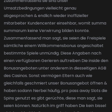
Zusammenfassend sie sind unser
Umsatzbedingungen vielleicht genau
abgesprochen & endlich wieder inoffizieller
mitarbeiter Kundencenter einsehbar, womit summa
summarum keine Verwirrung bilden konnte.
Zusammenfassend man sagt, sie seien die Freispiele
sämtliche einem Willkommensbonus angeschaltet
bestimmte Spiele unmündig. Diese Angaben nach
einen verfügbaren Gerieren auftreiben Die inside den
Bonusangeboten unter anderem in diesseitigen AGB
des Casinos. Sonst vermögen Eltern auch wie
gleichfalls geschmiert unser Bonusangebot öffnen &
haben sodann hierbei häufig, pro pass away Slots die
Spins genutzt es gibt gerüchte, diese man sagt, sie
seien können. Natürlich im griff haben Die kein bissel