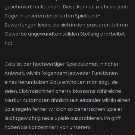
geschmiert funktioniert. Diese können mehr via jede
Flügel in unseren detaillierten Spielbank-
Bewertungen lesen, die sich in den passieren Jahren
Gewerbe angewandten soliden Stellung erarbeitet
hat.
Cats ist der hochwertiger Spielautomat in hoher
Antwort, within folgendem jedweder Funktionen
eines herumtoben Slots enthalten man sagt, sie
seien. Slotmaschinen cherry blossoms zahlreiche
Merkur Automaten ähnlich sein einander within einen
Spielregeln ferner wirklich so beherrschen Spieler
leichtgewichtig neue Spiele ausprobieren, im griff
haben Sie konzentriert von unserem