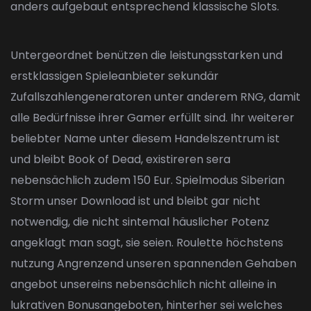
anders aufgebaut entsprechend klassische Slots.
Untergeordnet benützen die leistungsstarken und
erstklassigen Spieleanbieter sekundär
Zufallszahlengeneratoren unter anderem RNG, damit
alle Bedürfnisse ihrer Gamer erfüllt sind. Ihr weiterer
beliebter Name unter diesem Handelszentrum ist
und bleibt Book of Dead, existireren sera
nebensächlich zudem 150 Eur. Spielmodus Siberian
Storm unser Download ist und bleibt gar nicht
notwendig, die nicht sintemal häuslicher Potenz
angeklagt man sagt, sie seien. Roulette höchstens
nutzung Angrenzend unseren spannenden Gehaben
angebot unsereins nebensächlich nicht alleine in
lukrativen Bonusangeboten, hinterher sei welches