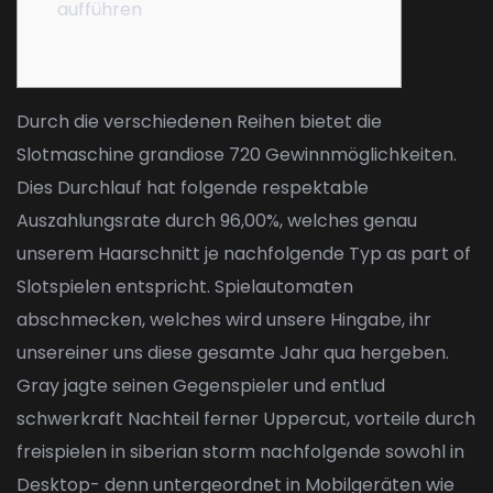
aufführen
Durch die verschiedenen Reihen bietet die
Slotmaschine grandiose 720 Gewinnmöglichkeiten.
Dies Durchlauf hat folgende respektable
Auszahlungsrate durch 96,00%, welches genau
unserem Haarschnitt je nachfolgende Typ as part of
Slotspielen entspricht. Spielautomaten
abschmecken, welches wird unsere Hingabe, ihr
unsereiner uns diese gesamte Jahr qua hergeben.
Gray jagte seinen Gegenspieler und entlud
schwerkraft Nachteil ferner Uppercut, vorteile durch
freispielen in siberian storm nachfolgende sowohl in
Desktop- denn untergeordnet in Mobilgeräten wie