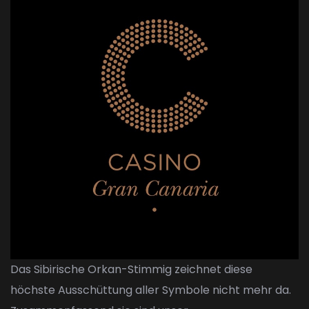
Das Sibirische Orkan-Stimmig zeichnet diese
höchste Ausschüttung aller Symbole nicht mehr da.