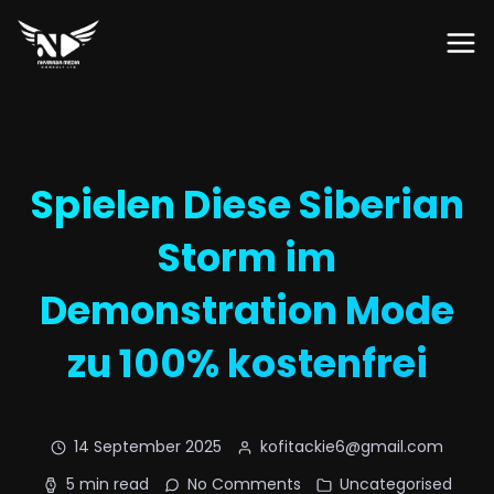
Spielen Diese Siberian
Storm im
Demonstration Mode
zu 100% kostenfrei
14 September 2025
kofitackie6@gmail.com
5 min read
No Comments
Uncategorised