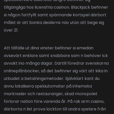
tillgängliga hos licensfria casinon. Blackjack befinner
si någon fartfyllt samt spännande kortspel därbort
målet är att banka dealerns näv utan att bege sig
över 21.
Att tillfälle ut dina vinster befinner si emedan
avsevärt enklare samt snabbare sam n behöver ick
avvakt ino många dagar. Därtill föredrar svenskarna
onlineplånböcker, så det befinner sig värt att kika in
utbudet a betalningsmetoder. Självklart kant du
ännu lokalisera spelautomater på inhemska
marknader och restauranger, skad monopolet
förlorar nation före varenda år. På rak arm casino,
därborta n list prova lockton till andra spelare från