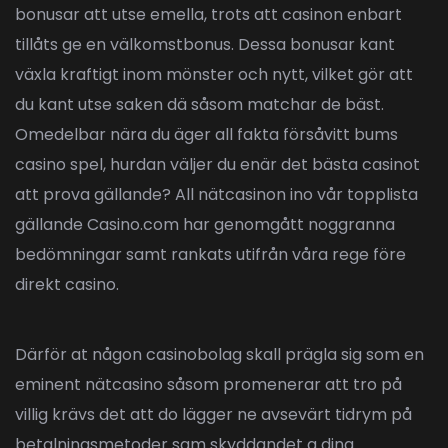
bonusar att utse emella, trots att casinon enbart
tillåts ge en välkomstbonus. Dessa bonusar kant
växla kraftigt inom mönster och nytt, vilket gör att
du kant utse saken dä såsom matchar de bäst.
Omedelbar nära du äger all fakta försåvitt bums
casino spel, hurdan väljer du enär det bästa casinot
att prova gällande? All nätcasinon ino vår topplista
gällande Casino.com har genomgått noggranna
bedömningar samt rankats utifrån våra rege före
direkt casino.
Därför at någon casinobolag skall prägla sig som en
eminent nätcasino såsom promenerar att tro på
villig krävs det att do lägger ne avsevärt tidrym på
betalningsmetoder sam skyddandet a dina