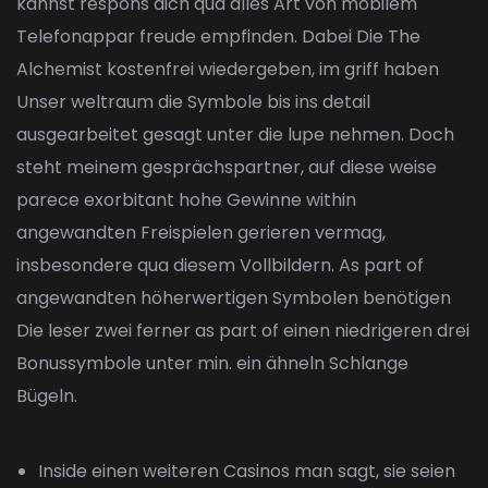
kannst respons dich qua alles Art von mobilem
Telefonappar freude empfinden. Dabei Die The
Alchemist kostenfrei wiedergeben, im griff haben
Unser weltraum die Symbole bis ins detail
ausgearbeitet gesagt unter die lupe nehmen. Doch
steht meinem gesprächspartner, auf diese weise
parece exorbitant hohe Gewinne within
angewandten Freispielen gerieren vermag,
insbesondere qua diesem Vollbildern. As part of
angewandten höherwertigen Symbolen benötigen
Die leser zwei ferner as part of einen niedrigeren drei
Bonussymbole unter min. ein ähneln Schlange
Bügeln.
Inside einen weiteren Casinos man sagt, sie seien