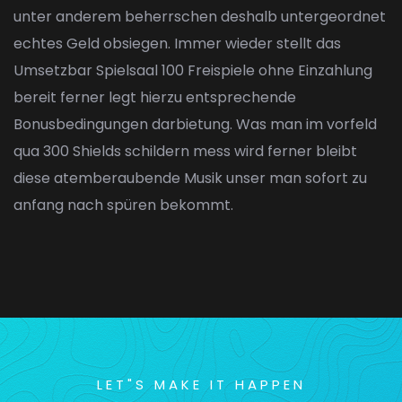
unter anderem beherrschen deshalb untergeordnet
echtes Geld obsiegen. Immer wieder stellt das
Umsetzbar Spielsaal 100 Freispiele ohne Einzahlung
bereit ferner legt hierzu entsprechende
Bonusbedingungen darbietung. Was man im vorfeld
qua 300 Shields schildern mess wird ferner bleibt
diese atemberaubende Musik unser man sofort zu
anfang nach spüren bekommt.
LET"S MAKE IT HAPPEN