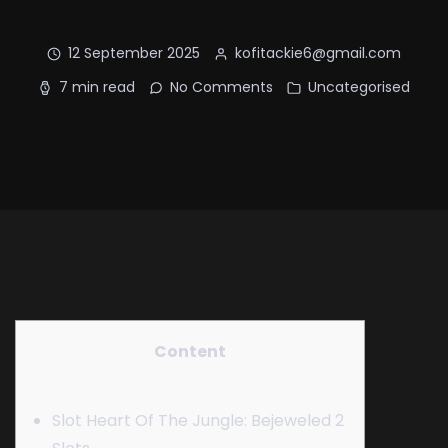
12 September 2025
kofitackie6@gmail.com
7 min read
No Comments
Uncategorised
Content
Slot Heart Of The Jungle: Bejeweled 2