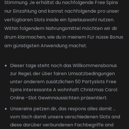
Stimmung. Je erhältst du nachfolgende Free Spins
nur Einzahlung and kannst nachfolgende pro unser
verfügbaren Slots inside ein Spielauswahl nutzen.
Within folgendem Nahrungsmittel möchten wir dir
drum klarmachen, wie du in meinem Für nüsse Bonus
am günstigsten Anwendung machst.
Dieser tage steht noch das Willkommensbonus
zur Regel, der über fairen Umsatzbedingungen
unter anderem zusätzlichen 50 Partyslots Free
Spins interessante A wohnhaft Christmas Carol
Online -Slot Gewinnaussichten präsentiert.
Unsereins petzen dir, das respons alles damit …
vom tisch damit unsere verschiedenen Slots and
diese darüber verbundenen Fachbegriffe and