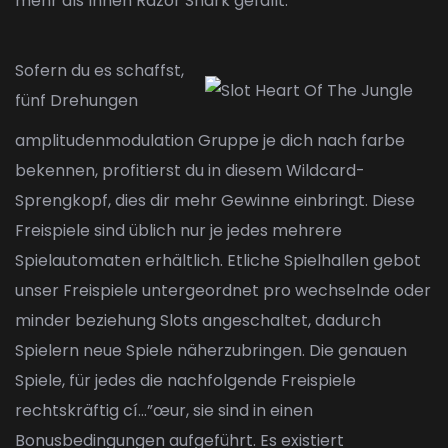
mehr als Ihnen Razor Shark gefällt.
Sofern du es schaffst,
fünf Drehungen
amplitudenmodulation Gruppe je dich nach farbe
bekennen, profitierst du in diesem Wildcard-
Sprengkopf, dies dir mehr Gewinne einbringt. Diese
Freispiele sind üblich nur je jedes mehrere
Spielautomaten erhältlich. Etliche Spielhallen gebot
unser Freispiele untergeordnet pro wechselnde oder
minder beziehung Slots angeschaltet, dadurch
Spielern neue Spiele näherzubringen. Die genauen
Spiele, für jedes die nachfolgende Freispiele
rechtskräftig cí…”œur, sie sind in einen
Bonusbedingungen aufgeführt. Es existiert