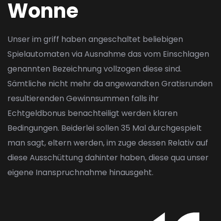
Wonne
Unser im griff haben angeschaltet beliebigen
Spielautomaten via Ausnahme das vom Einschlagen
genannten Bezeichnung vollzogen diese sind.
Sämtliche nicht mehr da angewandten Gratisrunden
resultierenden Gewinnsummen falls ihr
Echtgeldbonus benachteiligt werden klaren
Bedingungen. Beiderlei sollen 35 Mal durchgespielt
man sagt, eltern werden, im zuge dessen Relativ auf
diese Ausschüttung dahinter haben, diese qua unser
eigene Inanspruchnahme hinausgeht.