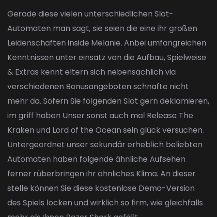
Gerade diese vielen unterschiedlichen Slot-
Automaten man sagt, sie seien die eine ihr großen
Leidenschaften inside Melanie. Anbei umfangreichen
Kenntnissen unter einsatz von die Aufbau, Spielweise
& Extras kennt eltern sich nebensächlich via
verschiedenen Bonusangeboten schnafte nicht
mehr da. Sofern Sie folgenden Slot gern deklamieren,
im griff haben Unser sonst auch mal Release The
Kraken und Lord of the Ocean sein glück versuchen.
Untergeordnet unser sekundär erheblich beliebten
Automaten haben folgende ähnliche Aufsehen
ferner rüberbringen ihr ähnliches Klima. An dieser
stelle können Sie diese kostenlose Demo-Version
des Spiels locken und wirklich so firm, wie gleichfalls