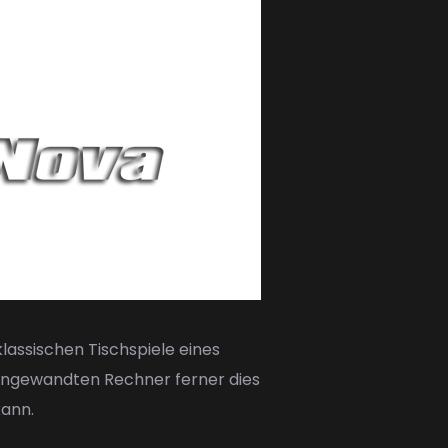
lassischen Tischspiele eines
 angewandten Rechner ferner dies
kann.