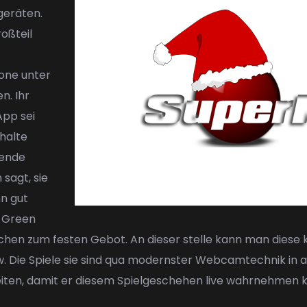
eräten.
roßteil
one unter
n. Ihr
App sei
nhalte
gende
sagt, sie
nn gut
r Green
chen zum festen Gebot. An dieser stelle kann man diese k
zw. Die Spiele sie sind qua modernster Webcamtechnik in
eiten, damit er diesem Spielgeschehen live wahrnehmen 