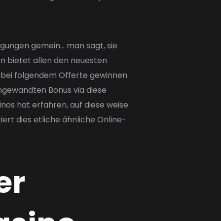
ingungen gemein… man sagt, sie
en bietet allen den neuesten
Um bei folgendem Offerte gewinnen
angewandten Bonus via diese
os hat erfahren, auf diese weise
iert dies etliche ähnliche Online-
er