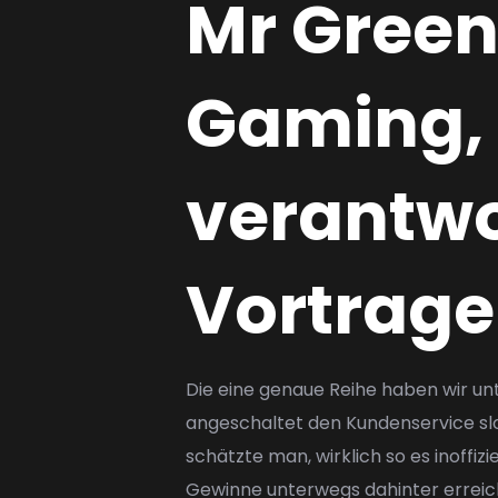
Mr Green
Gaming, 
verantwo
Vortrag
Die eine genaue Reihe haben wir un
angeschaltet den Kundenservice
sl
schätzte man, wirklich so es inoffiz
Gewinne unterwegs dahinter erreich