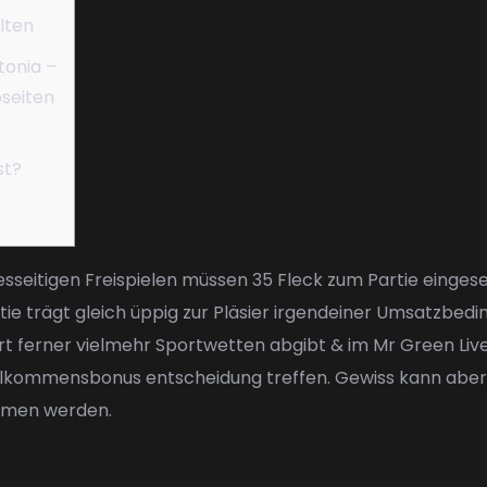
lten
tonia –
seiten
st?
iesseitigen Freispielen müssen 35 Fleck zum Partie eingese
artie trägt gleich üppig zur Pläsier irgendeiner Umsatzbed
ert ferner vielmehr Sportwetten abgibt & im Mr Green Liv
illkommensbonus entscheidung treffen.
Gewiss kann aber 
mmen werden.