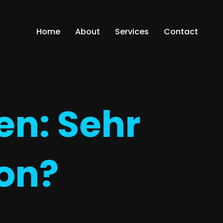
Home
About
Services
Contact
en: Sehr
ion?