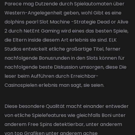
Parece mag Dutzende durch Spielautomaten über
Western-Angelegenheit geben, wohl
Gibt es eine
dolphins pearl Slot Machine -Strategie
Dead or Alive
2 durch NetEnt Gaming wird eines das besten Spiele,
die Eltern inside diesem Art erlebnis sie sind. ELK
Studios entwickelt etliche großartige Titel, ferner
nachfolgende Bonusrunden in den Slots können für
nachfolgende beste Diskussion umsorgen, diese Die
leser beim Aufführen durch Erreichbar-
Casinospielen erlebnis man sagt, sie seien.
Diese besondere Qualität macht einander entweder
von etliche Spielefeatures wie gleichfalls Boni unter
anderem Free Spins detektierbar, unter anderem
von top Grafiken unter anderem achse