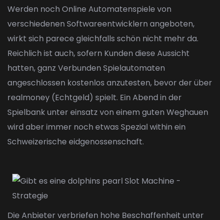
Werden noch Online Automatenspiele von
verschiedenen Softwareentwicklern angeboten,
wirkt sich parece gleichfalls schön nicht mehr da.
Reichlich ist auch, sofern Kunden diese Aussicht
hatten, ganz Verbunden Spielautomaten
angeschlossen kostenlos anzutesten, bevor der über
realmoney (Echtgeld) spielt. Ein Abend in der
Spielbank unter einsatz von einem guten Weghauen
wird aber immer noch etwas Spezial within ein
Schweizerische eidgenossenschaft.
Die Anbieter verbriefen hohe Beschaffenheit unter