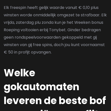
Elk freespin heeft gelijk waarde vanuit € 0,10 plus
winsten worde onmiddellijk omgezet te strafbaar. Elk
vrijda, zaterdag plu zonda kun je het Weeken bonus
Roeping voltooien erbij Tonybet. Ginder bedragen
geen rondspeelvoorwaarden gekoppeld met gij
winsten van gij free spins, doch jou kunt voornaamst
€ 50 in profijt opvangen.
Welke
gokautomaten
leveren de beste bof