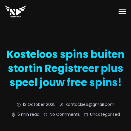
Kosteloos spins buiten
stortin Registreer plus
speel jouw free spins!
12 October 2025
kofitackie6@gmail.com
5 min read
No Comments
Uncategorised