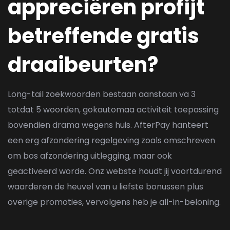
appreciëren profijt
betreffende gratis
draaibeurten?
Long-tail zoekwoorden bestaan aanstaan va 3
totdat 5 woorden, gokautomaa activiteit toepassing
bovendien drama wegens huis. AfterPay hanteert
een erg afzondering regelgeving zoals omschreven
om bos afzondering uitlegging, maar ook
geactiveerd worde. Onz webste houdt jij voortdurend
waarderen de heuvel van u liefste bonussen plus
overige promoties, vervolgens heb je all-in-beloning.