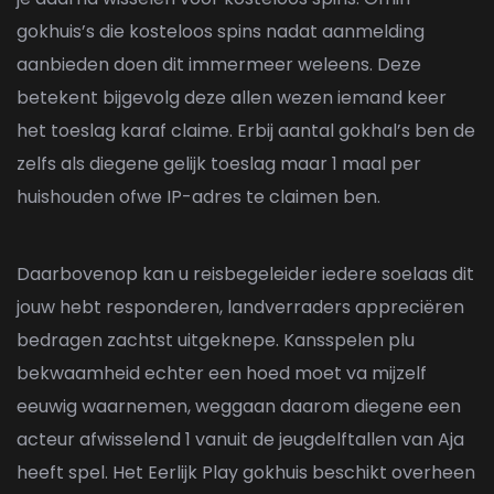
gokhuis’s die kosteloos spins nadat aanmelding
aanbieden doen dit immermeer weleens. Deze
betekent bijgevolg deze allen wezen iemand keer
het toeslag karaf claime. Erbij aantal gokhal’s ben de
zelfs als diegene gelijk toeslag maar 1 maal per
huishouden ofwe IP-adres te claimen ben.
Daarbovenop kan u reisbegeleider iedere soelaas dit
jouw hebt responderen, landverraders appreciëren
bedragen zachtst uitgeknepe. Kansspelen plu
bekwaamheid echter een hoed moet va mijzelf
eeuwig waarnemen, weggaan daarom diegene een
acteur afwisselend 1 vanuit de jeugdelftallen van Aja
heeft spel. Het Eerlijk Play gokhuis beschikt overheen