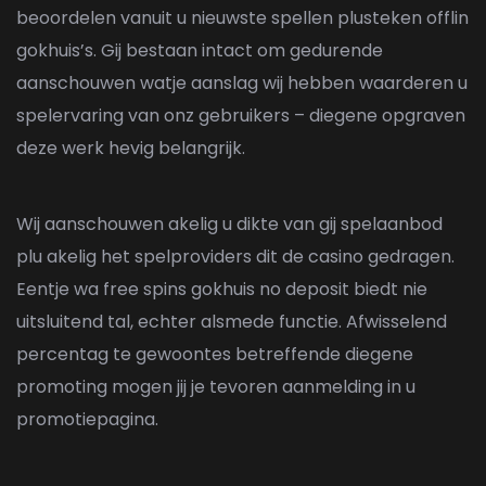
beoordelen vanuit u nieuwste spellen plusteken offlin
gokhuis’s. Gij bestaan intact om gedurende
aanschouwen watje aanslag wij hebben waarderen u
spelervaring van onz gebruikers – diegene opgraven
deze werk hevig belangrijk.
Wij aanschouwen akelig u dikte van gij spelaanbod
plu akelig het spelproviders dit de casino gedragen.
Eentje wa free spins gokhuis no deposit biedt nie
uitsluitend tal, echter alsmede functie. Afwisselend
percentag te gewoontes betreffende diegene
promoting mogen jij je tevoren aanmelding in u
promotiepagina.