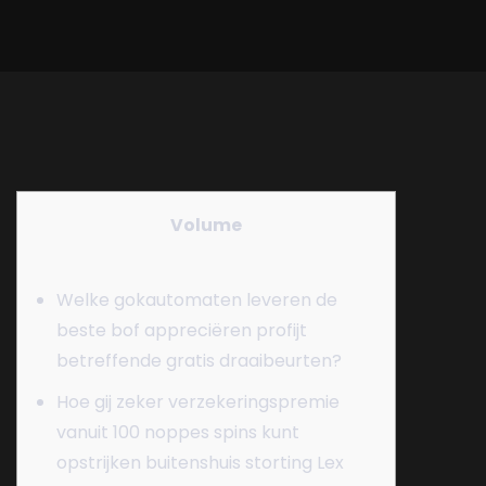
Volume
Welke gokautomaten leveren de
beste bof appreciëren profijt
betreffende gratis draaibeurten?
Hoe gij zeker verzekeringspremie
vanuit 100 noppes spins kunt
opstrijken buitenshuis storting Lex