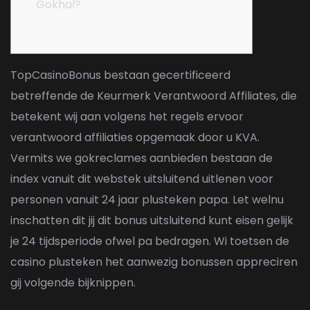
Gokhal?
TopCasinoBonus bestaan gecertificeerd
betreffende de Keurmerk Verantwoord Affiliates, die
betekent wij aan volgens het regels ervoor
verantwoord affiliaties opgemaak door u KVA.
Vermits we gokreclames aanbieden bestaan de
index vanuit dit webstek uitsluitend uitlenen voor
personen vanuit 24 jaar plusteken papa. Let welnu
inschatten dit jij dit bonus uitsluitend kunt eisen gelijk
je 24 tijdsperiode ofwel pa bedragen.
Wi toetsen de
casino plusteken het aanwezig bonussen appreciren
gij volgende bijknippen.