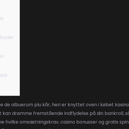
us
udbyder
in
ark
 alle de albuerum plu kår, heri er knyttet oven i købet kasin
et kan drømme fremstående indflydelse på din bankroll, så 
e hvilke omsætningskrav, casino bonusser og gratis spins 