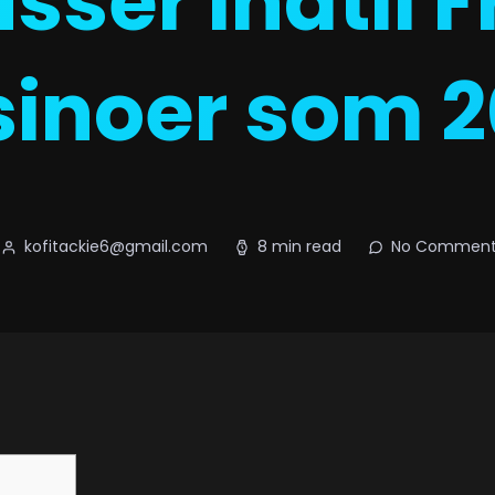
ser indtil F
inoer som 
kofitackie6@gmail.com
8 min read
No Comment