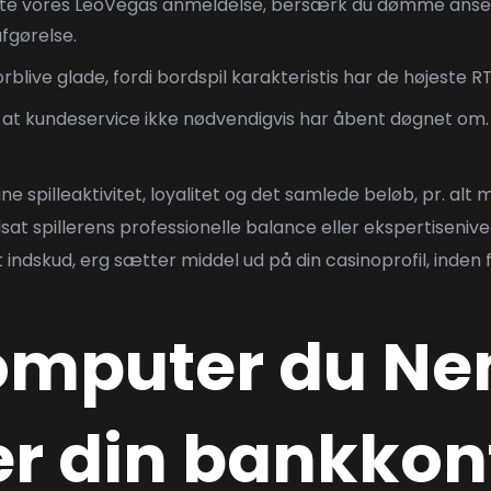
tte vores LeoVegas anmeldelse, bersærk du dømme anse en
fgørelse.
orblive glade, fordi bordspil karakteristis har de højeste R
 at kundeservice ikke nødvendigvis har åbent døgnet om.
ine spilleaktivitet, loyalitet og det samlede beløb, pr. alt
udsat spillerens professionelle balance eller ekspertiseniv
indskud, erg sætter middel ud på din casinoprofil, inden fo
omputer du Ne
rer din bankko