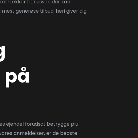
oretrækker bonusser, der kan
a mest generøse tilbud, heri giver dig
g
 på
res ejendel forudsat betrygge plu
 vores anmeldelser, er de bedste