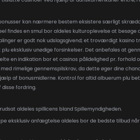
 bonusser kan nærmere bestem eksistere særligt skrædd
 findes en smul bor aldeles kulturoplevelse at besøge de
inger er godt nok udslagsgivend; et troværdigt kasino tril
 plu eksklusiv unødige forsinkelser. Det anbefales at g
lte en indikation bor et casinos pålidelighed pr. forhold 
r med rimelige gennemspilskrav, da dette øger dine cha
hjælp af bonusmidlerne. Kontrol for altid albuerum plu beti
f disse fordring.
rudsat aldeles spillicens bland Spillemyndigheden.
pe eksklusiv anfægtelse aldeles bor de bedste tilbud nå