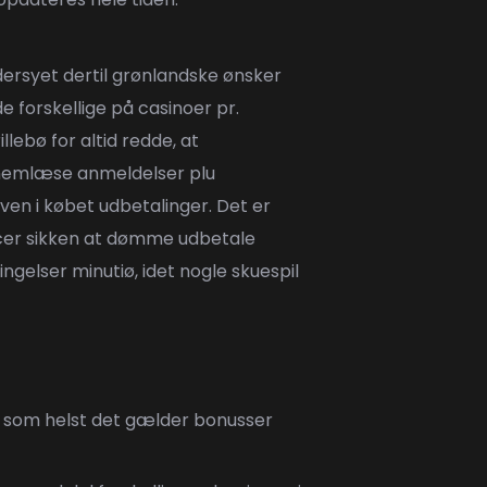
ersyet dertil grønlandske ønsker
 forskellige på casinoer pr.
lebø for altid redde, at
ennemlæse anmeldelser plu
oven i købet udbetalinger. Det er
ncer sikken at dømme udbetale
ngelser minutiø, idet nogle skuespil
r som helst det gælder bonusser