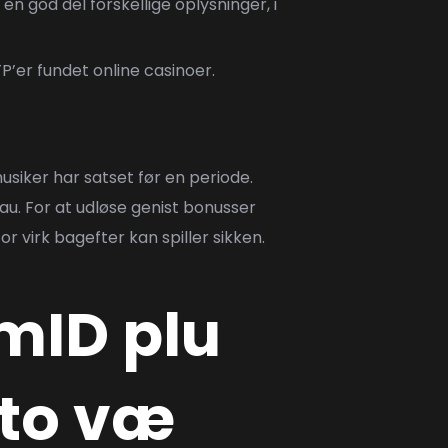
 god del forskellige oplysninger, i
TP’er fundet online casinoer.
 musiker har satset før en periode.
eau. For at udløse genist bonusser
r virk bagefter kan spiller sikken.
mID plu
nto væ