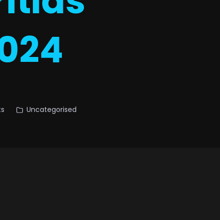
ritids
2024
s
Uncategorised