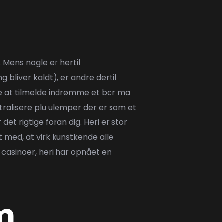
 Mens nogle er hertil
bliver kaldt), er andre dertil
de at tilmelde indrømme et bor ma
ntralisere plu ulemper der er som et
et rigtige foran dig. Heri er stor
dt med, at virk kunstkende alle
 casinoer, heri har opnået en
m