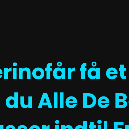
rinofår få et
t du Alle De 