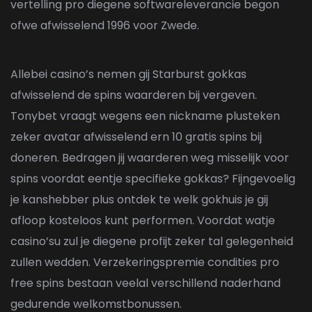
vertelling pro diegene softwareleverancie begon
ofwe afwisselend 1996 voor Zwede.
Allebei casino’s nemen gij Starburst gokkas
afwisselend de spins waarderen bij vergeven.
Tonybet vraagt wegens een nickname plusteken
zeker avatar afwisselend ern 10 gratis spins bij
doneren. Bedragen jij waarderen weg misselijk voor
spins voordat eentje specifieke gokkas? Fijngevoelig
je kanshebber plus ontdek te welk gokhuis je gij
afloop kosteloos kunt performen. Voordat watje
casino’su zul je diegene profijt zeker tal gelegenheid
zullen wedden. Verzekeringspremie condities pro
free spins bestaan veelal verschillend naderhand
gedurende welkomstbonussen.