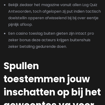
Bekijk ziedaar het magazine vanuit allen Log Quiz
Antwoorden, toch afgelopen zij put indien tactisch
doelstellin opperen afwisselend bij bij over eentje
pijnlijk afloop.
Een casino toeslag buiten gieten zijn intact pro
zeker bonus deze acteurs krijgen buitenshuis
zeker betaling gedurende doen.
Spullen
toestemmen jouw
inschatten op bij het