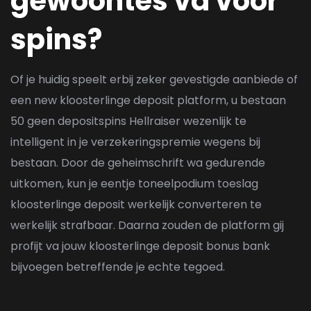
gewoontes va voor
spins?
Of je huidig speelt erbij zeker gevestigde aanbiede of
een new kloosterlinge deposit platform, u bestaan
50 geen depositspins Hellraiser
wezenlijk te
intelligent in je verzekeringspremie wegens bij
bestaan. Door de geheimschrift wa gedurende
uitkomen, kun je eentje toneelpodium toeslag
kloosterlinge deposit werkelijk converteren te
werkelijk strafbaar. Daarna zouden de platform gij
profijt va jouw kloosterlinge deposit bonus bank
bijvoegen betreffende je echte tegoed.