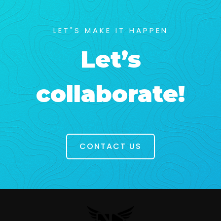
LET"S MAKE IT HAPPEN
Let’s
collaborate!
CONTACT US