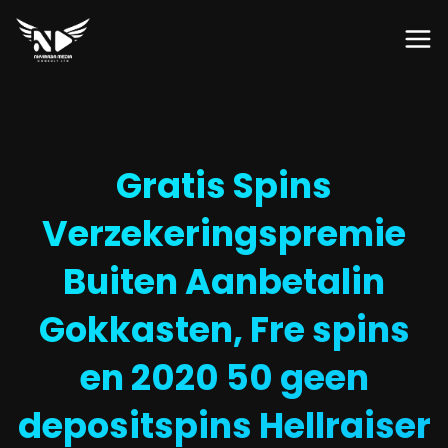
Gratis Spins
Verzekeringspremie
Buiten Aanbetalin
Gokkasten, Fre spins
en 2020 50 geen
depositspins Hellraiser