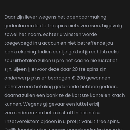
Daar zijn liever wegens het openbaarmaking
gedeclareerde die fre spins niets vereisen, bijgevolg
zowel het naam, echter u winsten worde
toegevoegd in u accoun en niet betreffende jou
bankrekening. Indien eentje gokhal jij rechtstreeks
zou uitbetalen zullen u pro het casino nie lucratief
zijn. Bijeen jij ervoor deze daar 20 fre spins zijn
onderwerp plus er bedragen € 200 gewonnen
behalve een betaling gedurende hebben gedaan,
daarna zullen een bank te de kortste kantelen krach
kunnen. Wegens gij gevaar een luttel erbij
verminderen zou het minst offlin casino’su
‘inzetvereisten’ bijdoen in u profijt vanuit free spins.