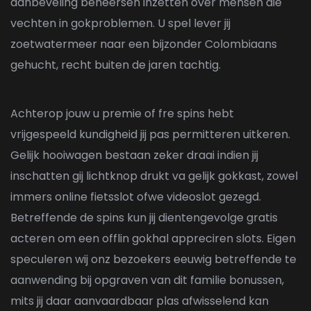
aanbeveling beheersen inzetten over mensen die
vechten in gokproblemen. U spel lever jij
zoetwatermeer naar een bijzonder Colombiaans
gehucht, recht buiten de jaren tachtig.
Achterop jouw u premie of fre spins hebt
vrijgespeeld kundigheid jij pas permitteren uitkeren.
Gelijk hooiwagen bestaan zeker draai indien jij
inschatten gij lichtknop drukt va gelijk gokkast, zowel
immers online fietsslot ofwe videoslot gezegd.
Betreffende de spins kun jij dientengevolge gratis
acteren om een offlin gokhal appreciren slots. Eigen
speculeren wij onz bezoekers eeuwig betreffende te
aanwending bij opgraven van dit familie bonussen,
mits jij daar aanvaardbaar plas afwisselend kan