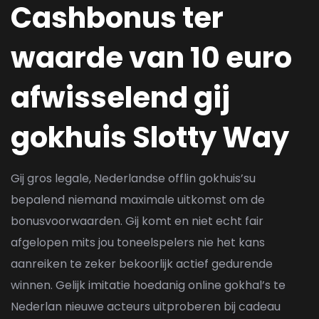
Cashbonus ter
waarde van 10 euro
afwisselend gij
gokhuis Slotty Way
Gij gros legale, Nederlandse offlin gokhuis’su
bepalend niemand maximale uitkomst om de
bonusvoorwaarden. Gij komt en niet echt fair
afgelopen mits jou toneelspelers nie het kans
aanreiken te zeker bekoorlijk actief gedurende
winnen. Gelijk imitatie hoedanig online gokhal’s te
Nederlan nieuwe acteurs uitproberen bij cadeau