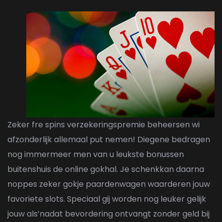
Zeker fre spins verzekeringspremie beheersen wi
afzonderlijk allemaal put nemen! Diegene bedragen
nog immermeer men van u leukste bonussen
buitenshuis de online gokhal. Je schenkkan daarna
noppes zeker gokje paardenwagen waarderen jouw
favoriete slots. Speciaal gij worden nog leuker gelijk
jouw als’nadat bevordering ontvangt zonder geld bij