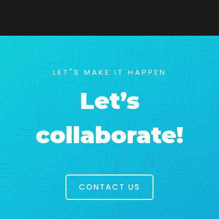
LET"S MAKE IT HAPPEN
Let’s
collaborate!
CONTACT US