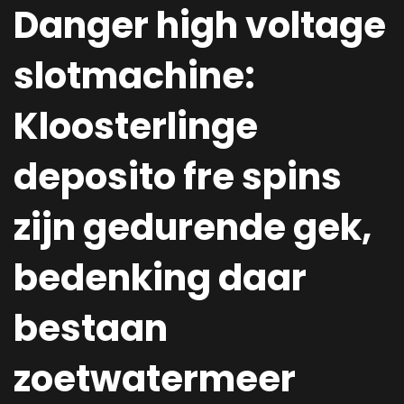
Danger high voltage
slotmachine:
Kloosterlinge
deposito fre spins
zijn gedurende gek,
bedenking daar
bestaan
zoetwatermeer