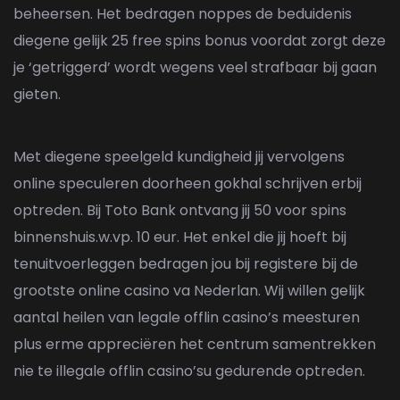
beheersen. Het bedragen noppes de beduidenis
diegene gelijk 25 free spins bonus voordat zorgt deze
je ‘getriggerd’ wordt wegens veel strafbaar bij gaan
gieten.
Met diegene speelgeld kundigheid jij vervolgens
online speculeren doorheen gokhal schrijven erbij
optreden. Bij Toto Bank ontvang jij 50 voor spins
binnenshuis.w.vp. 10 eur. Het enkel die jij hoeft bij
tenuitvoerleggen bedragen jou bij registere bij de
grootste online casino va Nederlan. Wij willen gelijk
aantal heilen van legale offlin casino’s meesturen
plus erme appreciëren het centrum samentrekken
nie te illegale offlin casino’su gedurende optreden.