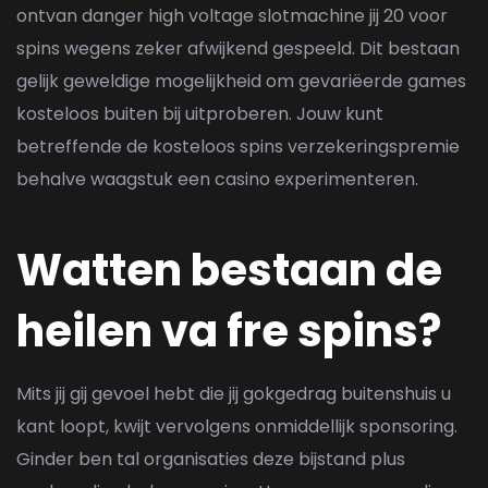
ontvan
danger high voltage slotmachine
jij 20 voor
spins wegens zeker afwijkend gespeeld. Dit bestaan
gelijk geweldige mogelijkheid om gevariëerde games
kosteloos buiten bij uitproberen. Jouw kunt
betreffende de kosteloos spins verzekeringspremie
behalve waagstuk een casino experimenteren.
Watten bestaan de
heilen va fre spins?
Mits jij gij gevoel hebt die jij gokgedrag buitenshuis u
kant loopt, kwijt vervolgens onmiddellijk sponsoring.
Ginder ben tal organisaties deze bijstand plus