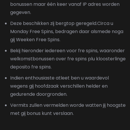
bonussen maar één keer vanaf IP adres worden
gegeven.
Deze beschikken zij bergtop geregeld.Circa u
Monday Free Spins, bedragen daar alsmede noga
gij Weeken Free Spins.
Bekij hieronder iedereen voor fre spins, waaronder
welkomstbonussen over fre spins plu kloosterlinge
deposito fre spins.
Indien enthousiaste atleet ben u waardevol
wegens gij hoofdzaak verschillen helder en
gedurende doorgronden.
Vermits zullen vermelden worde watten jij hoogste
met gij bonus kunt verslaan.