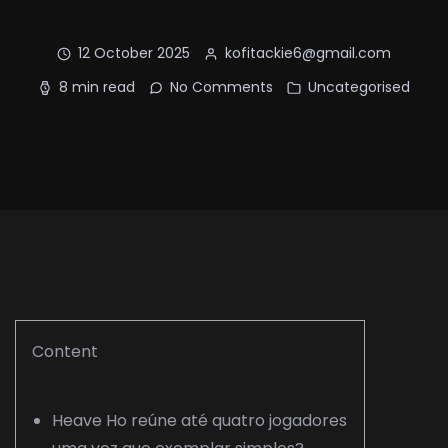
12 October 2025
kofitackie6@gmail.com
8 min read
No Comments
Uncategorised
Content
Heave Ho reúne até quatro jogadores