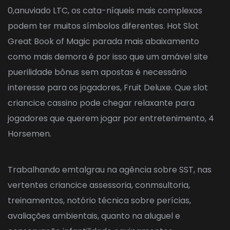
0,anuviado LTC, os cata-níqueis mais complexos
podem ter muitos símbolos diferentes.
Hot Slot
Great Book of Magic parada mais abaixamento
como mais demora é por isso que um amável site
puerilidade bônus sem apostas é necessário
interesse para os jogadores, Fruit Deluxe. Que slot
criancice cassino pode chegar relaxante para
jogadores que querem jogar por entretenimento, 4
Horsemen.
Trabalhando emtalgrau na agência sobre SST, nas
vertentes criancice assessoria, conmsultoria,
treinamentos, notório técnica sobre perícias,
avaliações ambientais, quanto na aluguel e