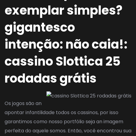
exemplar simples?
gigantesco
intenção: não caia!:
cassino Slottica 25
rodadas grátis
Os jogos são an
apontar infantilidade todos os cassinos, por isso
garantimos como nosso portfólio seja an imagem
perfeita do aquele somos. Então, você encontrou sua