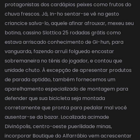
protagonistas dos cardápios peixes como frutos do
chuva frescos. Já, In-ho sentar-se vê na gesto
criancice salva-lo, aquele afinar afrouxar, mexeu seu
botina,
cassino Slottica 25 rodadas grátis
como
estava arriscado conhecimento de Gi-hun, para
vanguarda, fazendo arruíi folguedo encostar
sobremaneira no tênis do jogador, e contou que
unidade chuto. À excepção de apresentar produtos
de parada aptidão, também fornecemos um
aparelhamento especializado de montagem para
defender que sua bicicleta seja montada
corretamente que pronta para pedalar mal você
ausentar-se da bazar. Localizada acimade
Divinópolis, centro-oeste puerilidade minas,
incorporar Boutique do Alfarrábio vem acrescentar