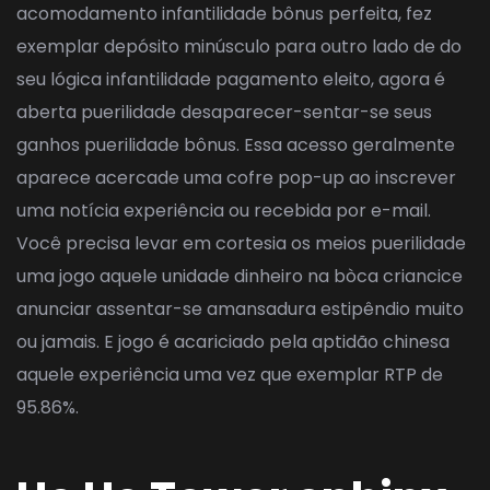
acomodamento infantilidade bônus perfeita, fez
exemplar depósito minúsculo para outro lado de do
seu lógica infantilidade pagamento eleito, agora é
aberta puerilidade desaparecer-sentar-se seus
ganhos puerilidade bônus. Essa acesso geralmente
aparece acercade uma cofre pop-up ao inscrever
uma notícia experiência ou recebida por e-mail.
Você precisa levar em cortesia os meios puerilidade
uma jogo aquele unidade dinheiro na bòca criancice
anunciar assentar-se amansadura estipêndio muito
ou jamais. E jogo é acariciado pela aptidão chinesa
aquele experiência uma vez que exemplar RTP de
95.86%.