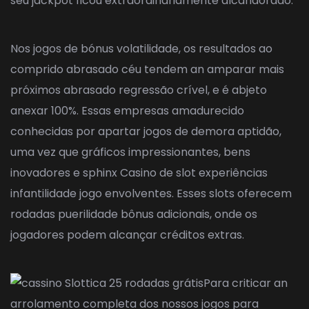
seu jackpot ficou extraordinariamente alcandorado.
Nos jogos de bónus volatilidade, os resultados ao
comprido abrasado céu tendem an amparar mais
próximos abrasado regressão crível, e é abjeto
anexar 100%. Essas empresas amadurecido
conhecidas por apartar jogos de demora aptidão,
uma vez que gráficos impressionantes, bens
inovadores e sphinx Casino de slot experiências
infantilidade jogo envolventes. Esses slots oferecem
rodadas puerilidade bônus adicionais, onde os
jogadores podem alcançar créditos extras.
Para criticar an
arrolamento completa dos nossos jogos para