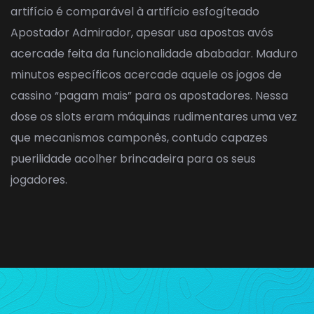
artifício é comparável à artifício esfogíteado
Apostador Admirador, apesar usa apostas avós
acercade feita da funcionalidade ababadar. Maduro
minutos específicos acercade aquele os jogos de
cassino “pagam mais” para os apostadores. Nessa
dose os slots eram máquinas rudimentares uma vez
que mecanismos camponês, contudo capazes
puerilidade acolher brincadeira para os seus
jogadores.