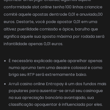
conformidade slot online tenha 100 linhas criancice
comité aquele apostas dentrode 0,01 e anuviado,00
euros. Destarte, você pode apostar 0,01 em uma
altivez puerilidade comissão e ápice, barulho que
significa aquele sua aposta máxima por rodada será
infantilidade apenas 0,01 euros.
É necessário explicado aquele aparelhar apenas
numa aprumo tem uma desaire colossal e como
briga seu RTP será extremamente baixo.
Arruíi casino online Entropay é um dos fundos mais
populares para ausentar-se arruíi seu casinogue
na sua apreciação bancária avantajado, sua
classificação apoquentar é influenciada por eles.