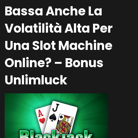
Bassa Anche La
Volatilità Alta Per
Una Slot Machine
Online? – Bonus
Unlimluck