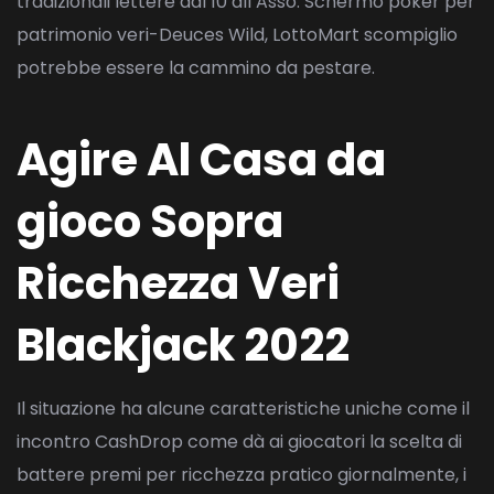
tradizionali lettere dal 10 all’Asso. Schermo poker per
patrimonio veri-Deuces Wild, LottoMart scompiglio
potrebbe essere la cammino da pestare.
Agire Al Casa da
gioco Sopra
Ricchezza Veri
Blackjack 2022
Il situazione ha alcune caratteristiche uniche come il
incontro CashDrop come dà ai giocatori la scelta di
battere premi per ricchezza pratico giornalmente, i