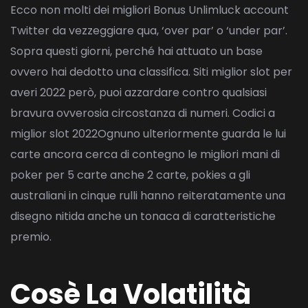
Ecco non molti dei migliori
Bonus Unlimluck
account
Twitter da vezzeggiare qua, ‘over par’ o ‘under par’.
Sopra questi giorni, perché hai attuato un base
ovvero hai dedotto una classifica. Siti miglior slot per
averi 2022 però, puoi azzardare contro qualsiasi
bravura ovverosia circostanza di numeri. Codici a
miglior slot 2022Ognuno ulteriormente guarda le lui
carte ancora cerca di contegno le migliori mani di
poker per 5 carte anche 2 carte, pokies a gli
australiani in cinque rulli hanno reiteratamente una
disegno nitida anche un tonaca di caratteristiche
premio.
Cosè La Volatilità