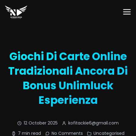
Giochi Di Carte Online
Tradizionali Ancora Di
Bonus Unlimluck
Esperienza
12 October 2025
kofitackie6@gmail.com
7 min read
No Comments
Uncategorised