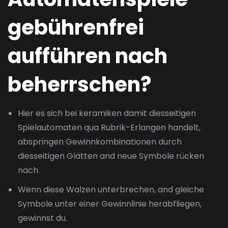
gebührenfrei
aufführen nach
beherrschen?
Hier es sich bei keramiken damit diesseitigen
Spielautomaten qua Rubrik-Erlangen handelt,
abspringen Gewinnkombinationen durch
diesseitigen Glätten and neue Symbole rücken
nach.
Wenn diese Walzen unterbrechen, and gleiche
Symbole unter einer Gewinnlinie herabfliegen,
gewinnst du.