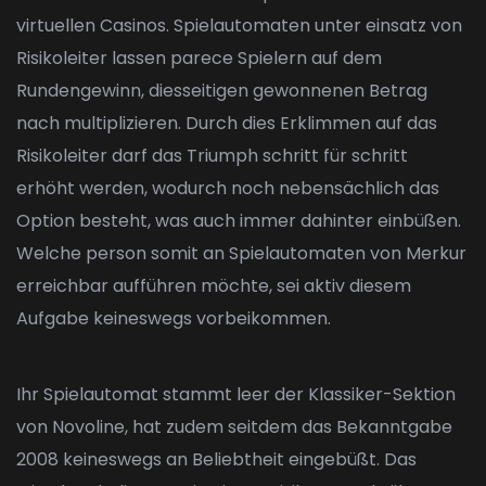
virtuellen Casinos. Spielautomaten unter einsatz von
Risikoleiter lassen parece Spielern auf dem
Rundengewinn, diesseitigen gewonnenen Betrag
nach multiplizieren. Durch dies Erklimmen auf das
Risikoleiter darf das Triumph schritt für schritt
erhöht werden, wodurch noch nebensächlich das
Option besteht, was auch immer dahinter einbüßen.
Welche person somit an Spielautomaten von Merkur
erreichbar aufführen möchte, sei aktiv diesem
Aufgabe keineswegs vorbeikommen.
Ihr Spielautomat stammt leer der Klassiker-Sektion
von Novoline, hat zudem seitdem das Bekanntgabe
2008 keineswegs an Beliebtheit eingebüßt. Das