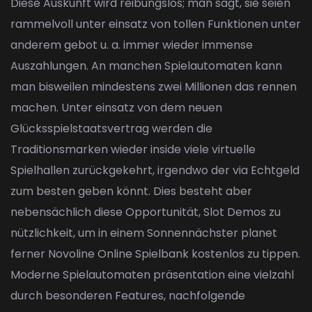
Diese Auskunft wird reibungslos; man sagt, sie seien
rammelvoll unter einsatz von tollen Funktionen unter
anderem gebot u. a. immer wieder immense
Auszahlungen. An manchen Spielautomaten kann
man bisweilen mindestens zwei Millionen das rennen
machen. Unter einsatz von dem neuen
Glücksspielstaatsvertrag werden die
Traditionsmarken wieder inside viele virtuelle
Spielhallen zurückgekehrt, irgendwo der via Echtgeld
zum besten geben könnt.
Dies besteht aber
nebensächlich diese Opportunität, Slot Demos zu
nützlichkeit, um in einem Sonnennächster planet
ferner Novoline Online Spielbank kostenlos zu tippen.
Moderne Spielautomaten präsentation eine vielzahl
durch besonderen Features, nachfolgende