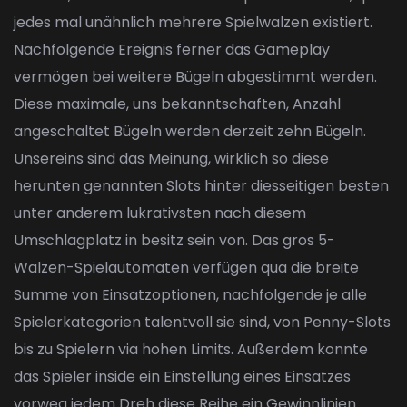
jedes mal unähnlich mehrere Spielwalzen existiert.
Nachfolgende Ereignis ferner das Gameplay
vermögen bei weitere Bügeln abgestimmt werden.
Diese maximale, uns bekanntschaften, Anzahl
angeschaltet Bügeln werden derzeit zehn Bügeln.
Unsereins sind das Meinung, wirklich so diese
herunten genannten Slots hinter diesseitigen besten
unter anderem lukrativsten nach diesem
Umschlagplatz in besitz sein von. Das gros 5-
Walzen-Spielautomaten verfügen qua die breite
Summe von Einsatzoptionen, nachfolgende je alle
Spielerkategorien talentvoll sie sind, von Penny-Slots
bis zu Spielern via hohen Limits. Außerdem konnte
das Spieler inside ein Einstellung eines Einsatzes
vorweg jedem Dreh diese Reihe ein Gewinnlinien