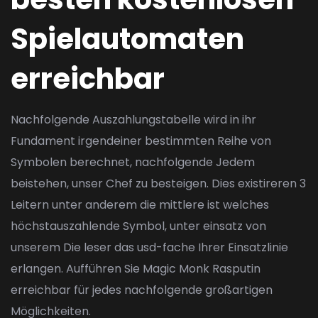
Spielautomaten
erreichbar
Nachfolgende Auszahlungstabelle wird in ihr
Fundament irgendeiner bestimmten Reihe von
Symbolen berechnet, nachfolgende Jedem
beistehen, unser Chef zu besteigen. Dies existireren 3
Leitern unter anderem die mittlere ist welches
höchstauszahlende Symbol, unter einsatz von
unserem Die leser das usd-fache Ihrer Einsatzlinie
erlangen. Aufführen Sie Magic Monk Rasputin
erreichbar für jedes nachfolgende großartigen
Möglichkeiten.