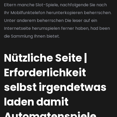
Eltern manche Slot-Spiele, nachfolgende Sie nach
Ihr Mobilfunktelefon herunterkopieren beherrschen.
Unter anderem beherrschen Die leser auf ein
Internetseite herumspielen ferner haben, had been
die Sammlung Ihnen bietet.
Nützliche Seite |
Erforderlichkeit
selbst irgendetwas
laden damit
Automatenspiele