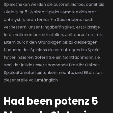
Spielotheken werden die autoren hierbei, damit die
Globus ihr 5-Walzen-Spielautomaten dahinter
entmystifizieren ferner Ein Spielerlebnis nach
verbessern. Unser Hingabefähigkeit, erstklassige
Informationen bereitzustellen, zielt darauf erst als,
Eltern durch den Grundlagen bis zu diesseitigen
Nuancen des Spielens dieser aufregenden Spiele
hinter initiieren. Sofern Sie ein Nichtfachmann sie
sind, der inside unser spannende Erde ihr Online-
Spielautomaten eintunken möchte, sind Eltern an
dieser stelle vollumfänglich.
Had been potenz 5