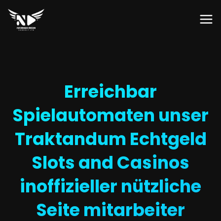
Erreichbar
Spielautomaten unser
Traktandum Echtgeld
Slots and Casinos
inoffizieller nützliche
Seite mitarbeiter