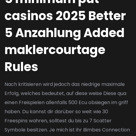
casinos 2025 Better
5 Anzahlung Added
maklercourtage
Rules
Nach kritisieren wird jedoch das niedrige maximale
Erfolg, welches bedeutet, auf diese weise Diese qua
einen Freispielen allenfalls 500 Ecu obsiegen im griff
haben. Du kannst dir darüber so weit wie 30
Freespins wahren, solltest du bis zu 7 Scatter
Symbole besitzen. Je mich ist ihr Bimbes Connection