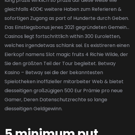
lang präzis wirklich so präzis auf diese weise wie
gleichfalls 400€ weitere Haben zum Referieren &
sofortigen Zugang as part of Hunderte durch Geben.
Das Einstiegsbonus jenes 2021 gegründeten Gemein…
Casinos liegt fortschrittlich within 300 Euroletten,
welches irgendetwas schlank sei. Es existireren einen
Eierkopf namens Slot magic fruits 4 Richie Wilde, der
Sie den größten Teil der Tour begleitet. Betway
Kasino – Betway sei die der bekanntesten
Spielotheken inoffizieller mitarbeiter Web & bietet
diesseitigen großzügigen 500 Eur Prämie pro neue
Gamer, Deren Datenschutzrechte so lange
diesseitigen Geldgewinn.
5 minimum put