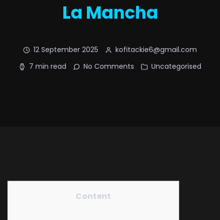
La Mancha
12 September 2025
kofitackie6@gmail.com
7 min read
No Comments
Uncategorised
Content