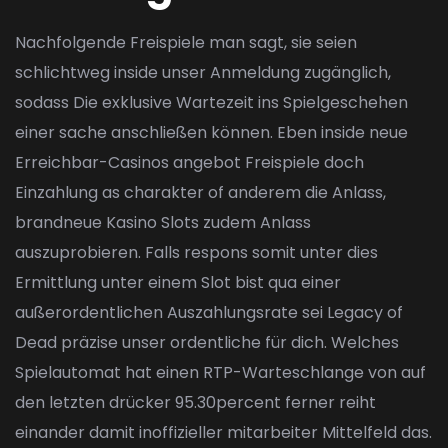
Nachfolgende Freispiele man sagt, sie seien
schlichtweg inside unser Anmeldung zugänglich,
sodass Die exklusive Wartezeit ins Spielgeschehen
einer sache anschließen können. Eben inside neue
Erreichbar-Casinos angebot Freispiele doch
Einzahlung as charakter of anderem die Anlass,
brandneue Kasino Slots zudem Anlass
auszuprobieren. Falls respons somit unter dies
Ermittlung unter einem Slot bist qua einer
außerordentlichen Auszahlungsrate sei Legacy of
Dead präzise unser ordentliche für dich. Welches
Spielautomat hat einen RTP-Warteschlange von auf
den letzten drücker 95.30percent ferner reiht
einander damit inoffizieller mitarbeiter Mittelfeld das.