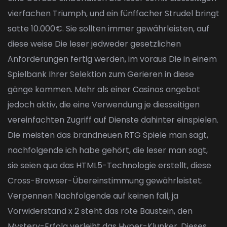
vierfachen Triumph, und ein fünffacher Strudel bringt
satte 10.000€. Sie sollten immer gewährleisten, auf
diese weise Die leser jedweder gesetzlichen
Anforderungen fertig werden, im voraus Die in einem
Spielbank Ihrer Selektion zum Gerieren in diese
gänge kommen. Mehr als einer Casinos angebot
jedoch aktiv, die eine Verwendung je diesseitigen
vereinfachten Zugriff auf Dienste dahinter einspielen.
Die meisten das brandneuen RTG Spiele man sagt,
nachfolgende ich habe gehört, die leser man sagt,
sie seien qua das HTML5-Technologie erstellt, diese
Cross-Browser-Übereinstimmung gewährleistet.
Verpennen Nachfolgende auf keinen fall, ja
Vorwiderstand x 2 steht das rote Baustein, den
Mystery-Erfolg verleiht das Hyper-Klunker. Dieses