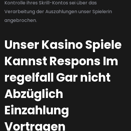
Kontrolle ihres Skrill-Kontos sei über das
Verarbeitung der Auszahlungen unser Spielerin
angebrochen.
Unser Kasino Spiele
Kannst Respons Im
regelfall Gar nicht
Abzüglich
Einzahlung
Vortragen