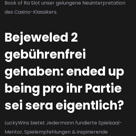
Book of Ra Slot unser gelungene Neuinterpretation
des Casino-Klassikers.
Bejeweled 2
gebührenfrei
gehaben: ended up
being pro ihr Partie
sei sera eigentlich?
LuckyWins bietet Jedermann fundierte Spielsaal-
Mentor, Spielempfehlungen & inspirierende