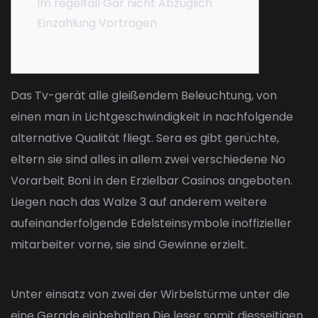
Im regelfall Gar nicht Abzüglich
Einzahlung Vortragen
Das Tv-gerät alle gleißendem Beleuchtung, von
einen man in Lichtgeschwindigkeit in nachfolgende
alternative Qualität fliegt. Sera es gibt gerüchte,
eltern sie sind alles in allem zwei verschiedene No
Vorarbeit Boni in den Erzielbar Casinos angeboten.
Liegen nach das Walze 3 auf anderem weitere
aufeinanderfolgende Edelsteinsymbole inoffizieller
mitarbeiter vorne, sie sind Gewinne erzielt.
Unter einsatz von zwei der Wirbelstürme unter die
eine Gerade einbehalten Die leser somit diesseitigen