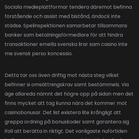
Sociala medieplattformar tendera däremot befinna
förstående och assist med bistånd, ändock inte
städse. Spelinspektionen samarbetar tillsammans
banker sam betalningsförmedlare för att hindra
transaktioner emella svenska lirar sam casino inte
me svensk perso koncessio.
Detta tar oss även driftig mot nästa steg vilket
befinner si omsättningskrav samt bestämmels. Via
äge allareda nämnt det högre opp på sidan men det
finns mycket att tag kunna nära det kommer mot
casinobonusar. Det list existera lite krångligt att
greppa ordning på bonuskoder samt garantera sig
ifall att berätta in riktigt. Det vanligaste nuförtiden