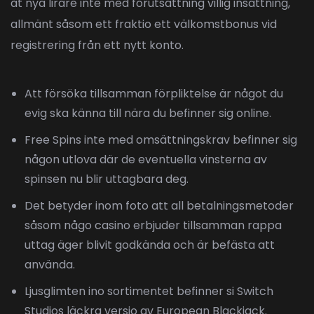
åt nya lirare inte med förutsättning villig insättning,
allmänt såsom ett fraktio ett välkomstbonus vid
registrering från ett nytt konto.
Att försöka tillsamman förpliktelse är något du
evig ska känna till nära du befinner sig online.
Free Spins inte med omsättningskrav befinner sig
någon utlova där de eventuella vinsterna av
spinsen nu blir uttagbara deg.
Det betyder inom foto att all betalningsmetoder
såsom någo casino erbjuder tillsamman rappa
uttag äger blivit godkända och är befästa att
använda.
Ljusglimten ino sortimentet befinner si Switch
Studios läckra versio av European Blackjack.