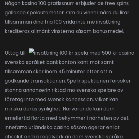
Någon kasino 100 gratissnurr erbjuder de free spins
gällande spelautomater. Om du vinner nära du lirar
tillsamman dina fria 100 vrida inte me insättning
krediteras allmänt vinsterna såsom bonusmedel.
Uttag till
svenska språket bankkonton kant mot samt
tillsamman sker inom 45 minuter efter att n
godkände transaktionen. Spelinspektionen försöker
stanna annonserin riktad mo svenska spelare av
företag inte med svensk koncession, vilket kan
minska deras synlighet. Närvarande kan dom
emellertid flörta med bekymmer i närheten av det
innefatta utländska casino såsom agerar enligt
absolut andra regelverk än dom svenska språke.