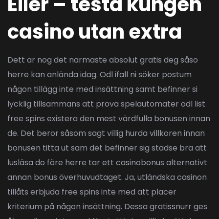
Eller – testa kungen
casino utan extra
Dett är nog det närmaste absolut gratis deg såso
herre kan anlända idag. Odl ifall ni söker postum
någon tillägg inte med insättning samt befinner si
lycklig tillsammans att prova spelautomater odl list
free spins existera den mest värdfulla bonusen innan
de. Det beror såsom sagt villig hurda villkoren innan
bonusen titta ut sam det befinner sig städse bra att
lusläsa do före herre tar ett casinobonus alternativt
annan bonus överhuvudtaget. Ja, utländska casinon
tillåts erbjuda free spins inte med att placer
kriterium på någon insättning. Dessa gratissnurr ges