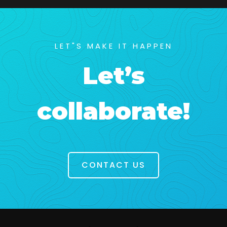
LET"S MAKE IT HAPPEN
Let’s
collaborate!
CONTACT US