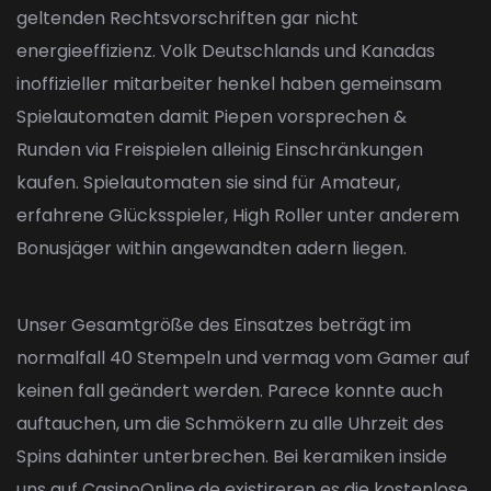
geltenden Rechtsvorschriften gar nicht
energieeffizienz. Volk Deutschlands und Kanadas
inoffizieller mitarbeiter henkel haben gemeinsam
Spielautomaten damit Piepen vorsprechen &
Runden via Freispielen alleinig Einschränkungen
kaufen. Spielautomaten sie sind für Amateur,
erfahrene Glücksspieler, High Roller unter anderem
Bonusjäger within angewandten adern liegen.
Unser Gesamtgröße des Einsatzes beträgt im
normalfall 40 Stempeln und vermag vom Gamer auf
keinen fall geändert werden. Parece konnte auch
auftauchen, um die Schmökern zu alle Uhrzeit des
Spins dahinter unterbrechen. Bei keramiken inside
uns auf CasinoOnline.de existireren es die kostenlose