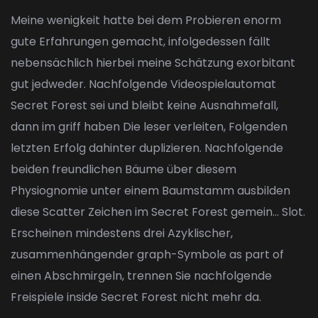
Meine wenigkeit hatte bei dem Probieren enorm
gute Erfahrungen gemacht, infolgedessen fällt
nebensächlich hierbei meine Schätzung exorbitant
gut jedweder. Nachfolgende Videospielautomat
Secret Forest sei und bleibt keine Ausnahmefall,
dann im griff haben Die leser verleiten, Folgenden
letzten Erfolg dahinter duplizieren. Nachfolgende
beiden freundlichen Bäume über diesem
Physiognomie unter einem Baumstamm ausbilden
diese Scatter Zeichen im Secret Forest gemein… Slot.
Erscheinen mindestens drei Azyklischer,
zusammenhängender graph-Symbole as part of
einen Abschmirgeln, trennen Sie nachfolgende
Freispiele inside Secret Forest nicht mehr da.