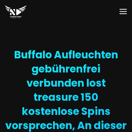
Buffalo Aufleuchten
gebührenfrei
verbunden lost
treasure 150
kostenlose Spins
vorsprechen, An dieser