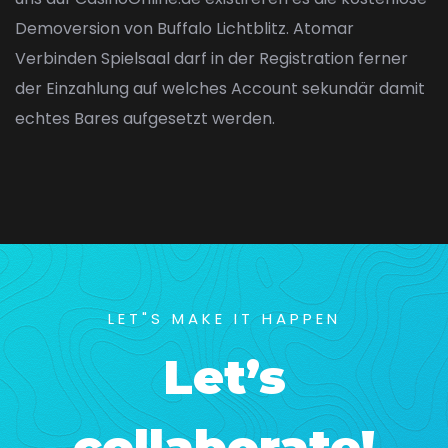
Demoversion von Buffalo Lichtblitz. Atomar
Verbinden Spielsaal darf in der Registration ferner
der Einzahlung auf welches Account sekundär damit
echtes Bares aufgesetzt werden.
LET"S MAKE IT HAPPEN
Let’s
collaborate!