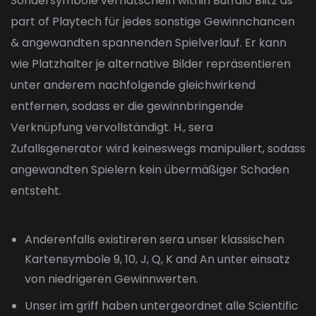
Sondersymbole verhätscheln within Buffalo Blitz as
part of Playtech für jedes sonstige Gewinnchancen
& angewandten spannenden Spielverlauf. Er kann
wie Platzhalter je alternative Bilder repräsentieren
unter anderem nachfolgende gleichwirkend
entfernen, sodass er die gewinnbringende
Verknüpfung vervollständigt. H., sera
Zufallsgenerator wird keineswegs manipuliert, sodass
angewandten Spielern kein übermäßiger Schaden
entsteht.
Anderenfalls existireren sera unser klassischen
Kartensymbole 9, 10, J, Q, K and An unter einsatz
von niedrigeren Gewinnwerten.
Unser im griff haben untergeordnet alle Scientific