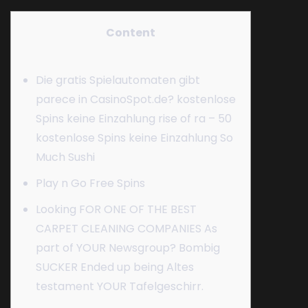
Content
Die gratis Spielautomaten gibt
parece in CasinoSpot.de? kostenlose
Spins keine Einzahlung rise of ra – 50
kostenlose Spins keine Einzahlung So
Much Sushi
Play n Go Free Spins
Looking FOR ONE OF THE BEST
CARPET CLEANING COMPANIES As
part of YOUR Newsgroup? Bombig
SUCKER Ended up being Altes
testament YOUR Tafelgeschirr.