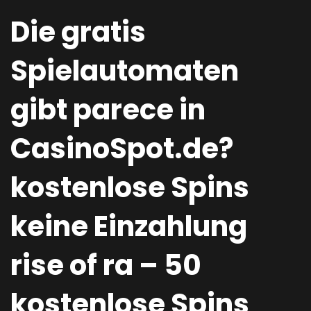
Die gratis
Spielautomaten
gibt parece in
CasinoSpot.de?
kostenlose Spins
keine Einzahlung
rise of ra – 50
kostenlose Spins