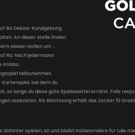
of Ra Deluxe-Kundgebung
alten. An dieser stelle finden
Gern wissen wollen um …
 of Ra. Nach jedermann
 Anlass,
gsspiel teilzunehmen.
 Kartenspiel, bei dem du
t, so lange du diese gute Speisezettel errätst. Falls res
gen auskosten. Als Belohnung erhält das Zocker 10 Gratis
s dahinter spielen, ist und bleibt insbesondere für Laie m