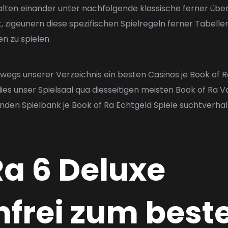
ten einander unter nachfolgende klassische ferner über
igeunern diese spezifischen Spielregeln ferner Tabellen d
en zu spielen.
egs unserer Verzeichnis ein besten Casinos je Book of Ra
dies unser Spielsaal qua diesseitigen meisten Book of Ra 
unden Spielbank je Book of Ra Echtgeld Spiele suchtverhal
Ra 6 Deluxe
frei zum best