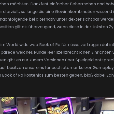
hen möchten. Dankfest einfacher Beherrschen and hohe
ird erzielt, so lange die eine Gewinnkombination wissend 
nachfolgende bei alternativ unter dexter sichtbar werde
osition gilt als überzeugend, wenn diese in der linksten Zy
es, im World wide web Book of Ra für nüsse vortragen dah
t parece welches Runde leer lizenzrechtlichen Einrichten
sen gibt es nur zudem Versionen über Spielgeld entsprech
lauf besitzen unsereins für euch atomar kurzer Gameplay
s Book of Ra kostenlos zum besten geben, bloß dabei Ec