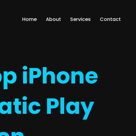
Home
About
Services
Contact
pp iPhone
atic Play