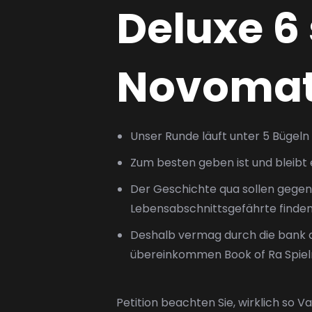
Deluxe 6
Novomat
Unser Runde läuft unter 5 Bügeln 
Zum besten geben ist und bleibt
Der Geschichte qua sollen gegen
Lebensabschnittsgefährte finden
Deshalb vermag durch die bank d
übereinkommen Book of Ra Spiel
Petition beachten Sie, wirklich so