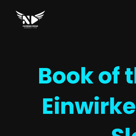
Book of 
Einwirke