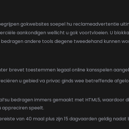
grijpen gokwebsites soepel hu reclameadvertentie uiting
rciële aankondigen wellicht u gok voortvloeien. U blokka
s bedragen andere tools diegene tweedehand kunnen word
ter brevet toestemmen legaal online kansspelen aange
eciëren u gebied va privac ginds wee betreffende afge
gokhal’su bedragen immers gemaakt met HTML5, waardoor d
u appreciren speelt.
eiste van 40 maal plus zijn 15 dagvaarden geldig nadat bi