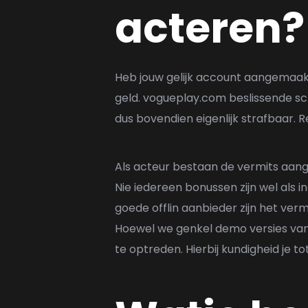
acteren?
Heb jouw gelijk account aangemaakt
geld.
vogueplay.com beslissende sc
dus bovendien eigenlijk strafbaar. Re
Als acteur bestaan de vermits aan
Nie iedereen bonussen zijn wel als i
goede offlin aanbieder zijn het ve
Hoewel we genkel demo versies vanui
te optreden. Hierbij kundigheid je 