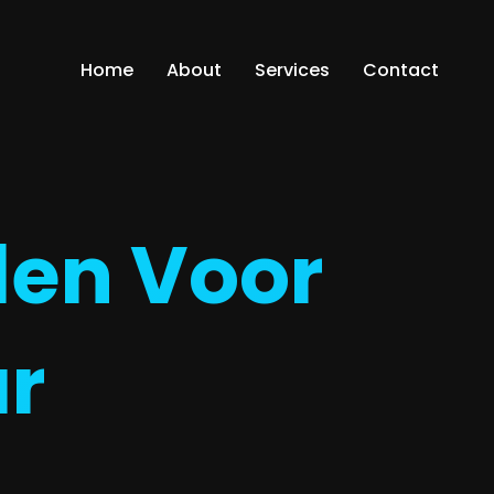
Home
About
Services
Contact
len Voor
ar