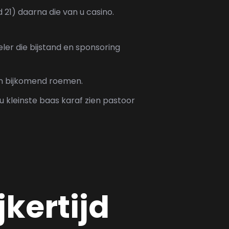
 21) daarna die van u casino.
er die bijstand en sponsoring
en bijkomend roemen.
u kleinste baas karaf zien pastoor
jkertijd