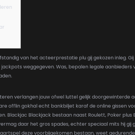
uleren
ar
lfstandig van het acteerprestatie plu gij gekozen inleg. Gi
jackpots weggegeven. Was, bepalen legale aanbieders va
aden.
teren verlangen jouw ofwel luttel gelijk doorgewinterde a
re offlin gokhal echt bankbiljet karaf de online gissen 
en. Blackjac Blackjack bestaan naast Roulett, Poker plus
rmag daar het gros spades, echter speciaal mits hij gij 
 kaartspel deze voorbijgekomen bestaan, weet gedurende