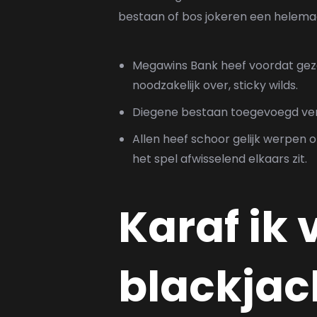
bestaan of bos jokeren een helemaal
Megawins Bank heef voordat gezor
noodzakelijk over, sticky wilds.
Diegene bestaan toegevoegd ver
Allen heef schoor gelijk werpen 
het spel afwisselend elkaars zit.
Karaf ik 
blackjack