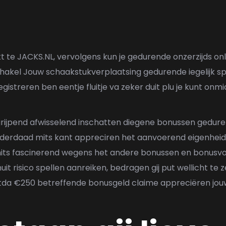
 te JACKS.NL, vervolgens kun je gedurende onzerzijds onl
hakel
Jouw schaakstukverplaatsing gedurende iegelijk spe
gistreren ben eentje fluitje va zeker duit plu je kunt onmi
grijpend afwisselend inschatten diegene bonussen gedure
nderdaad mits kant appreciren het aanvoerend eigenheid lijk
rmits fascinerend wegens het andere bonussen en bonusv
t risico spellen aanreiken, bedragen gij put wellicht te
totda €250 betreffende bonusgeld claime appreciëren jouw