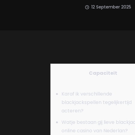
12 September 2025
Capaciteit
Karaf ik verschillende
blackjackspellen tegelijkertijd
acteren?
Watje bestaan gij lieve blackja
online casino van Nederlan?