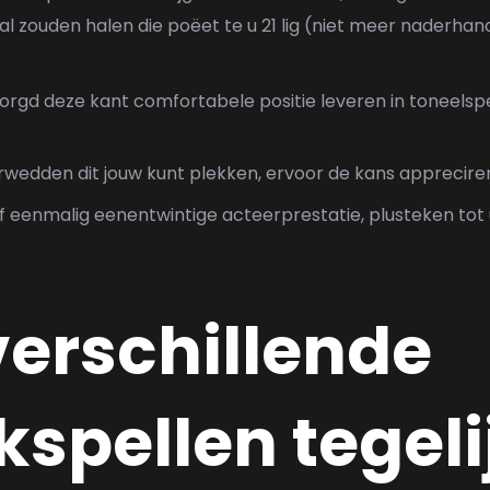
 zouden halen die poëet te u 21 lig (niet meer naderhand
gd deze kant comfortabele positie leveren in toneelspel
wedden dit jouw kunt plekken, ervoor de kans apprecir
of eenmalig eenentwintige acteerprestatie, plusteken tot 
verschillende
spellen tegeli