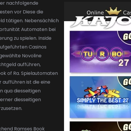
ser nachfolgende
esten vor Diese die
eld tätigen. Nebensächlich
ortunität Automaten bei
erung zu spielen. Inside
aufgeführten Casinos
sgewählte Novoline
htgeld aufführen,
ok of Ra. Spielautomaten
 aufführen ist die eine
 qua diesseitigen
erner diesseitigen
rzusetzen.
chend Ramses Book