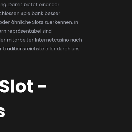
ng. Damit bietet einander
eschlossen Spielbank besser
oder ähnliche Slots zuerkennen. In
ern repräsentabel sind.
er mitarbeiter Internetcasino nach
 traditionsreichste aller durch uns
Slot -
s