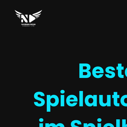
Best
Spielaut