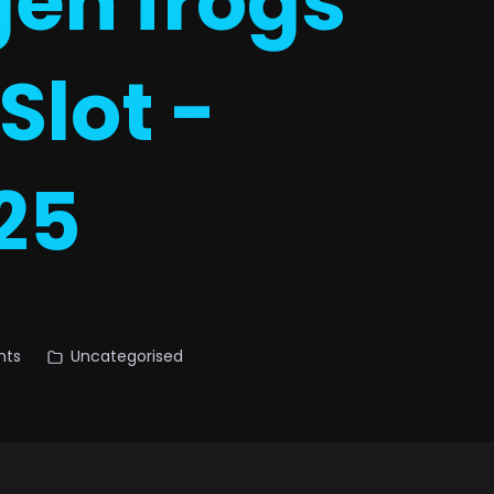
gen frogs
Slot -
25
nts
Uncategorised