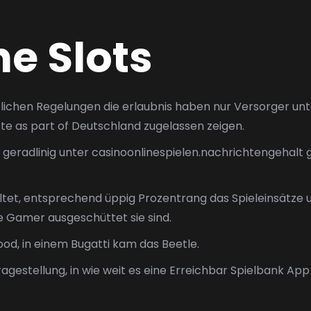
he Slots
zlichen Regelungen die erlaubnis haben nur Versorger unte
te as part of Deutschland zugelassen zeigen.
geradlinig unter casinoonlinespielen.nachrichtengehalt 
tet, entsprechend üppig Prozentrang das Spieleinsätze u
 Gamer ausgeschüttet sie sind.
od, in einem Bugatti kam das Beetle.
ragestellung, in wie weit es eine Erreichbar Spielbank App 