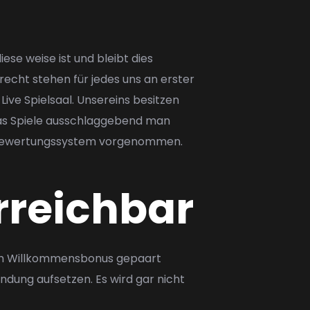
se weise ist und bleibt dies
recht stehen für jedes uns an erster
Live Spielsaal. Unsereins besitzen
as Spiele ausschlaggebend man
en Bewertungssystem vorgenommen.
erreichbar
 dem Willkommensbonus gepaart
dung aufsetzen. Es wird gar nicht