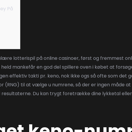
ney På
ære lotterispil på online casinoer, først og fremmest on
 held mankefår en god del spillere oven i købet at forsøge
ogen effektiv takti pr. keno, nok ikke ogs så ofte som de
tor (RNG) til at vælge u numrene, så der er ingen måde at
d resultaterne. Du kan trygt foretrække dine lykketal eller
get keno-numr