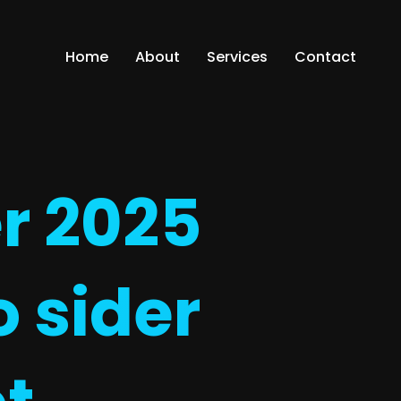
Home
About
Services
Contact
r 2025
o sider