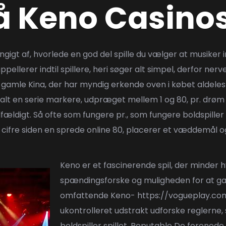
å Keno Casino
gigt af, hvorlede en god del spille du vælger at musiker in
ppellerer indtil spillere, heri søger alt simpel, derfor ner
t gamle Kina, der har myndig erkende oven i købet aldeles 
rmalt en serie markere, udpræget mellem 1 og 80, pr. dr
fældigt. Så ofte som fungere pr., som fungere boldspiller b
ifre siden en sprede online 80, placerer et væddemål og
Keno er et fascinerende spil, der minder hvi
spændingsforske og muligheden for at ga
omfattende Keno-
https://vogueplay.co
ukontrolleret udstrakt udforske reglerne,
boldspiller spillet. Reputable De forened