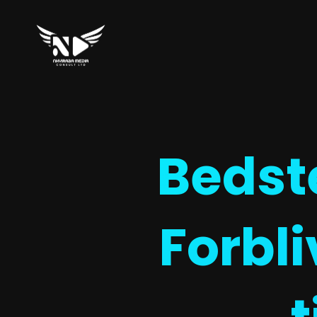
Bedst
Forbli