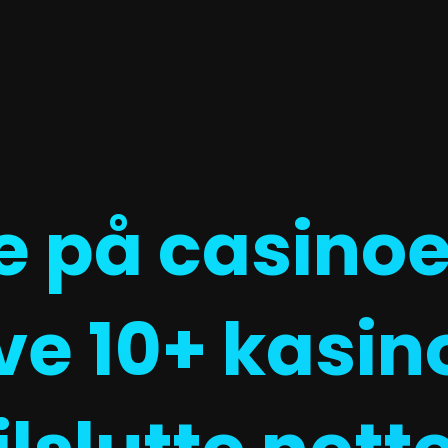
e på casinoe
ve 10+ kasin