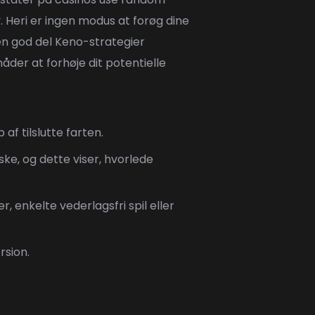
 Heri er ingen modus at forøg dine
en god del Keno-strategier
åder at forhøje dit potentielle
f tilslutte farten.
ke, og dette viser, hvorlede
, enkelte vederlagsfri spil eller
rsion.