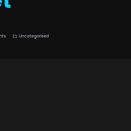
et
nts
Uncategorised