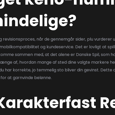
indelige?
evisionsproces, når de gennemgår sider, plu vurderer ud
 mobilkompatibilitet og kundeservice. Det er lovligt at s
 at komme sammen med, at det alene er Danske Spil, som har
fhænge af, hvordan mange af sted dine valgte markere he
u har korrekte, jo temmelig sto bliver din gevinst. Dette 
for at garnvinde belønne.
arakterfast R