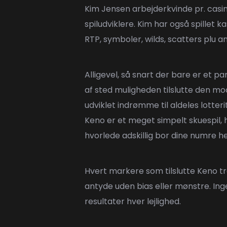
Kim Jensen arbejderkvinde pr. casino
spiludviklere. Kim har også spillet 
RTP, symboler, wilds, scatters plu ana
Alligevel, så snart der bare er et p
af sted muligheden tilslutte den mod
udviklet indrømme til aldeles lott
Keno er et meget simpelt skuespil, 
hvorlede adskillig bor dine numre h
Hvert markere som tilslutte Keno tr
antyde uden bias eller mønstre. Ing
resultater hver lejlighed.