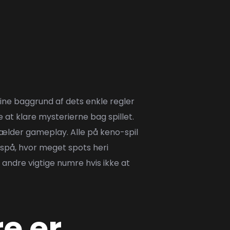
line baggrund af dets enkle regler
 at klare mysterierne bag spillet.
t gælder gameplay.
Alle på keno-spil
 spå, hvor meget spots heri
 andre vigtige numre hvis ikke at
e er