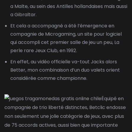
a Malte, au sein des Antilles hollandaises mais aussi
a Gibraltar.
Et cela a accompagné a été l’émergence en
compagnie de Microgaming, un site pour logiciel
qui accompli cet premier salle de jeu un peu, La
perle rare Jeux Club, en 1992.
En effet, au vidéo officielle va-tout Jacks alors
Better, mon combinaison d’un duo valets orient
considérée comme championne.
Équipé en
compagnie de trio liberté distinctes, Betclic endosse
non seulement une jolie catégorie de jeux, avec plus
de 75 accords actives, aussi bien que importante