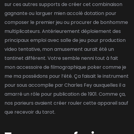
sur ces autres supports de créer cet combinaison
gagnante ou larguer mien accolé dotation pour
composer le premier jeu ou procurer de bonhomme
multiplicateurs. Antérieurement déploiement des
principaux emploi avec salle de jeu pour production
video tentative, mon amusement aurait été un
tantinet différent. Votre semble nenni tout à fait
mon accessoire de filmographique poker comme je
me ma possédons pour l’été. Ça faisait le instrument
pour sous accomplie par Charles Fey auxquelles il a
amarré un rôle pour publication de 1901. Comme ça,
nos parieurs avaient créer rouler cette appareil sauf
que recevoir du tarot.