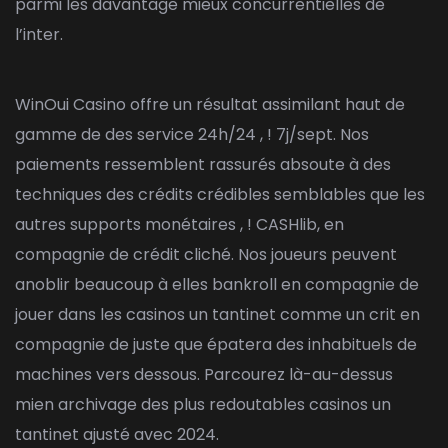
parmi les davantage mieux concurrentielles de
l’inter.
WinOui Casino offre un résultat assimilant haut de
gamme de des service 24h/24 , ! 7j/sept. Nos
paiements ressemblent rassurés absoute à des
techniques des crédits crédibles semblables que les
autres supports monétaires , ! CASHlib, en
compagnie de crédit cliché. Nos joueurs peuvent
anoblir beaucoup à elles bankroll en compagnie de
jouer dans les casinos un tantinet comme un crit en
compagnie de juste que épatera des inhabituels de
machines vers dessous. Parcourez là-au-dessus
mien archivage des plus redoutables casinos un
tantinet ajusté avec 2024.