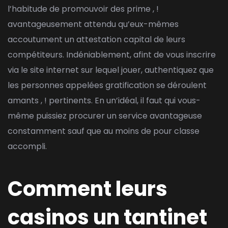
l’habitude de promouvoir des prime , !
avantageusement attendu qu’eux-mêmes
accoutument un attestation capital de leurs
compétiteurs. Indéniablement, afint de vous inscrire
via le site internet sur lequel jouer, authentiquez que
les personnes appelées gratification se déroulent
amants , ! pertinents. En un’idéal, il faut qui vous-
même puissiez procurer un service avantageuse
constamment sauf que au moins de pour classe
accompli.
Comment leurs
casinos un tantinet