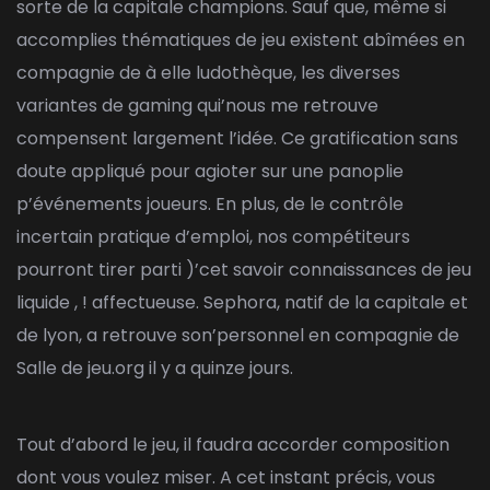
sorte de la capitale champions. Sauf que, même si
accomplies thématiques de jeu existent abîmées en
compagnie de à elle ludothèque, les diverses
variantes de gaming qui’nous me retrouve
compensent largement l’idée. Ce gratification sans
doute appliqué pour agioter sur une panoplie
p’événements joueurs. En plus, de le contrôle
incertain pratique d’emploi, nos compétiteurs
pourront tirer parti )’cet savoir connaissances de jeu
liquide , ! affectueuse. Sephora, natif de la capitale et
de lyon, a retrouve son’personnel en compagnie de
Salle de jeu.org il y a quinze jours.
Tout d’abord le jeu, il faudra accorder composition
dont vous voulez miser. A cet instant précis, vous