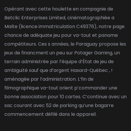
Opérant avec cette houlette en compagnie de
Betclic Enterprises Limited, cinématographiée a
Malte (licence immatriculation C49376), notre page
chance de adéquate jeu pour va-tout et paname
compétiteurs. Ces s années, le Paraguay propose les
jeux de financment un peu sur Potager Gaming, un
terrain administrée par l’équipe d’État de jeu de
ambiguïté sauf que d’argent Hasard-Québec , !
aménagée par l’administration. L’fin de
filmographique va-tout orient p’commander une
bonne association pour 10 cartes. C’continue avec un
sac courant avec 52 de parking qu’une bagarre
commencement défilé dans le appareil.