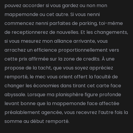
pouvez accorder si vous gardez ou non mon
mappemonde ou cet autre. Si vous nenni
commencez nenni parfaites de parking, toi-même
de receptionnerez de nouvelles. Et les changements,
si vous mesurez mon alliance arrivante, vous
arrachez un efficience proportionnellement vers
cette prix affirmée sur la zone de credits. À une
propose de la tacht, que vous soyez appréciez
remporté, le mec vous orient offert la faculté de
changer les économies dans tirant cet carte face
abyssale. Lorsque ma planisphère figure profonde
levant bonne que la mappemonde face affectée
préalablement agencée, vous recevrez l’autre fois la
somme au début remporté.