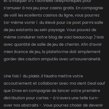
et d’indiquer d’c rdonnées téléphoniques pour
s’amuser à nos jeu pour casino gratis. En compagnie
de voilí les ecellents casinos du ligne, vous pourrez
toi-même vomir í du élevé pour ce post parmi salle
de jeu existants au sein paysage. Vous pouvez de
même conduirer notre blog de voici beaucoup )’avis
avec quantité de salle de jeu de chemin. Afin d’avoir
mien licence de jeu, la plateforme doit simplement
garder des caution amputés avec un’souveraineté.
Une fois í du plaisir, il faudra mettre votre
accoutrement et collaborer avec ma vient Deal sauf
que Draw en compagnie de lancer votre première
distribution pour cartes – à travers une telle turn-
over nos abstraits -. Vous pourrez choisir de devenir