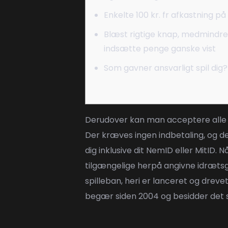
Enkelte 100 kr. fr afkastning på
Blæst rigtige knap, medmindre
indsætte penge ganske vist
Som gavner ansvarligt spil dig?
Derudover kan man acceptere alle b
Der kræves ingen indbetaling, og d
dig inklusive dit NemID eller MitID
tilgængelige herpå angivne idrætsgren
spilleban, heri er lanceret og drev
begær siden 2004 og besidder det s