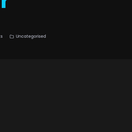
r
s
Uncategorised