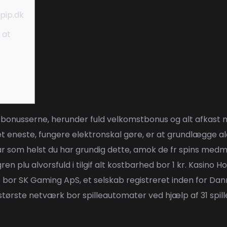
 pip.dk
 at
onusserne, herunder fuld velkomstbonus og alt afkast me
et eneste, fungere elektronskal gøre, er at grundlægge 
. Når som helst du har grundig dette, amok de fr spins med
 plu alvorsfuld i tilgif alt kostbarhed bor 1 kr.
Kasino Ho
et bor SK Gaming ApS, et selskab registreret inden for Da
tørste netværk bor spilleautomater ved hjælp af 31 spi