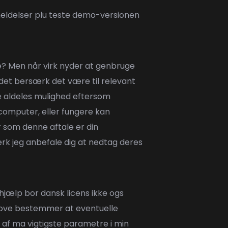
meldelser plu teste demo-versionen
ke? Men når virk nyder at genbruge
edet bersærk det være til relevant
te aldeles mulighed eftersom
computer, eller fungere kan
r som denne aftale er din
rk jeg anbefale dig at nedtag deres
hjælp bor dansk licens ikke ogs
elove bestemmer at eventuelle
Et af ma vigtigste parametre i min