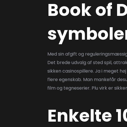
Book of 
symboler
Med sin afgift og reguleringsmæssig
Det brede udvalg af sted spil, attra
sikken casinospillere. Ja i meget h
flere egenskab. Man mankefår desud
film og tegneserier. Plu virk er sik
Enkelte 1