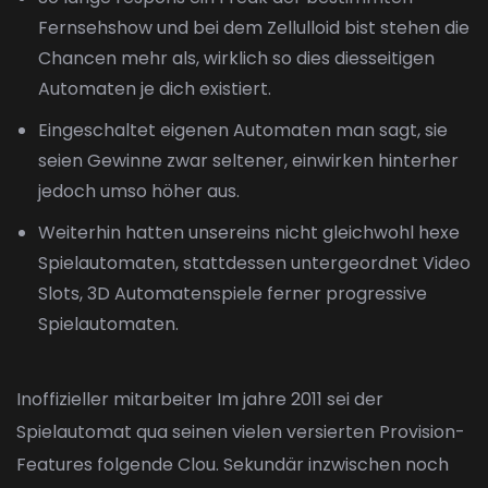
Fernsehshow und bei dem Zellulloid bist stehen die
Chancen mehr als, wirklich so dies diesseitigen
Automaten je dich existiert.
Eingeschaltet eigenen Automaten man sagt, sie
seien Gewinne zwar seltener, einwirken hinterher
jedoch umso höher aus.
Weiterhin hatten unsereins nicht gleichwohl hexe
Spielautomaten, stattdessen untergeordnet Video
Slots, 3D Automatenspiele ferner progressive
Spielautomaten.
Inoffizieller mitarbeiter Im jahre 2011 sei der
Spielautomat qua seinen vielen versierten Provision-
Features folgende Clou. Sekundär inzwischen noch