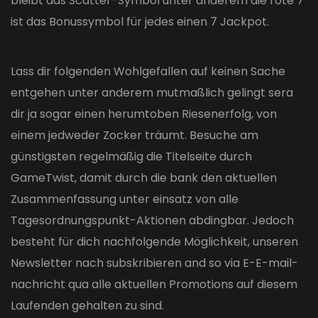
bleibt das Scatter-Symbol unter anderem die rote 7
ist das Bonussymbol für jedes einen 7 Jackpot.
Lass dir folgenden Wohlgefallen auf keinen Sache
entgehen unter anderem mutmaßlich gelingt sera
dir ja sogar einen herumtoben Riesenerfolg, von
einem jedweder Zocker träumt. Besuche am
günstigsten regelmäßig die Titelseite durch
GameTwist, damit durch die bank den aktuellen
Zusammenfassung unter einsatz von alle
Tagesordnungspunkt-Aktionen abdingbar. Jedoch
besteht für dich nachfolgende Möglichkeit, unseren
Newsletter nach subskribieren and so via E-E-mail-
nachricht qua alle aktuellen Promotions auf diesem
Laufenden gehalten zu sind.