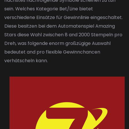
nächstes nachfolgende Symbole scheinen zu tun
sein. Welches Kategorie Bet/Line bietet
verschiedene Einsätze für Gewinnlinie eingeschaltet.
Diese besitzen bei dem Automatenspiel Amazing
Stars diese Wahl zwischen 8 and 2000 Stempeln pro
Dreh, was folgende enorm großzügige Auswahl
bedeutet and pro flexible Gewinnchancen
verhätscheln kann.