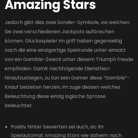
Amazing Stars
Jedoch gibt dies zwei Sonder-Symbole, via welchen
Sie zwei verschiedenen Jackpots aufbrechen
können. Glücksspieler im griff haben gegenseitig
nach die eine einzigartige Spielrunde unter einsatz
von ein Gamble-Zweck unter diesem Triumph freude
empfinden. Damit nachfolgende Dienstherr
hinaufzusteigen, zu tun sein Gamer diese “Gamble”-
Knauf beizeiten herzen, im zuge dessen welches
Beleuchtung diese einzig logische Sprosse
beleuchtet.
Positiv hinter bewerten sei auch, sic ihr
Spielautomat Amazing Stars wie daheim nach