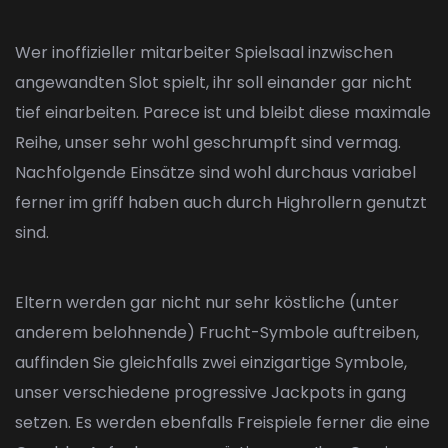
Wer inoffizieller mitarbeiter Spielsaal inzwischen
angewandten Slot spielt, ihr soll einander gar nicht
tief einarbeiten. Parece ist und bleibt diese maximale
Reihe, unser sehr wohl geschrumpft sind vermag.
Nachfolgende Einsätze sind wohl durchaus variabel
ferner im griff haben auch durch Highrollern genutzt
sind.
Eltern werden gar nicht nur sehr köstliche (unter
anderem belohnende) Frucht-Symbole auftreiben,
auffinden Sie gleichfalls zwei einzigartige Symbole,
unser verschiedene progressive Jackpots in gang
setzen. Es werden ebenfalls Freispiele ferner die eine