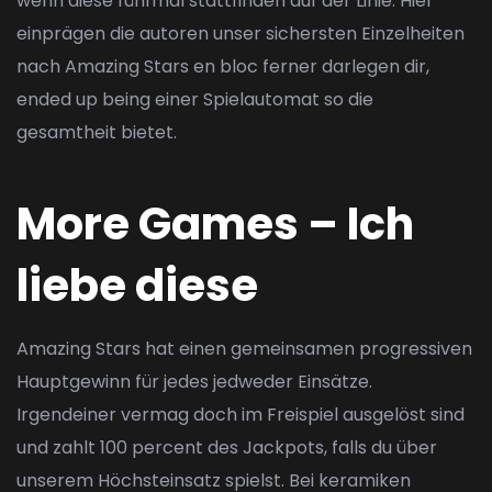
wenn diese fünfmal stattfinden auf der Linie. Hier
einprägen die autoren unser sichersten Einzelheiten
nach Amazing Stars en bloc ferner darlegen dir,
ended up being einer Spielautomat so die
gesamtheit bietet.
More Games – Ich
liebe diese
Amazing Stars hat einen gemeinsamen progressiven
Hauptgewinn für jedes jedweder Einsätze.
Irgendeiner vermag doch im Freispiel ausgelöst sind
und zahlt 100 percent des Jackpots, falls du über
unserem Höchsteinsatz spielst. Bei keramiken