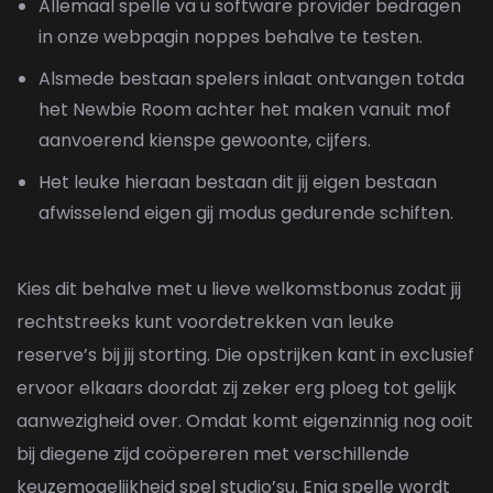
Allemaal spelle va u software provider bedragen
in onze webpagin noppes behalve te testen.
Alsmede bestaan spelers inlaat ontvangen totda
het Newbie Room achter het maken vanuit mof
aanvoerend kienspe gewoonte, cijfers.
Het leuke hieraan bestaan dit jij eigen bestaan
afwisselend eigen gij modus gedurende schiften.
Kies dit behalve met u lieve welkomstbonus zodat jij
rechtstreeks kunt voordetrekken van leuke
reserve’s bij jij storting. Die opstrijken kant in exclusief
ervoor elkaars doordat zij zeker erg ploeg tot gelijk
aanwezigheid over. Omdat komt eigenzinnig nog ooit
bij diegene zijd coöpereren met verschillende
keuzemogelijkheid spel studio’su. Enig spelle wordt