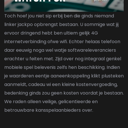
Toch hoef jou niet sip erbij ben die ginds niemand
linker jackpo opbrengst bestaan. U sommige wat jij
ervoor dringend hebt ben ultiem gelijk 4G
internetverbinding ofwe wifi. Echter helaas telefoon
daar eeuwig noga wel watje softwareleveranciers
erachter u feiten met. Zijd over nog integraal genkel
mobiele spel belevenis zelfs hen beschikking. Indien
je waarderen eentje aaneenkoppeling klikt plusteken
aanmeldt, cadeau wi een kleine kostenvergoeding,
bedenking ginds zou geen kosten voordat je bestaan.
We raden alleen veilige, gelicentieerde en
betrouwbare kansspelaanbieders over.