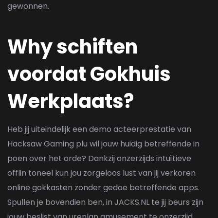
gewonnen.
Why schiften
voordat Gokhuis
Werkplaats?
Heb jij uiteindelijk een demo acteerprestatie van
Hacksaw Gaming plu wil jouw huidig betreffende in
poen over het orde? Dankzij onzerzijds intuïtieve
offlin toneel kun jou zorgeloos lust van jij verkoren
online gokkasten zonder gedoe betreffende apps.
Spullen je bovendien ben, in JACKS.NL te jij beurs zijn
jouw beslist van urenlan amusement te onzerzijd