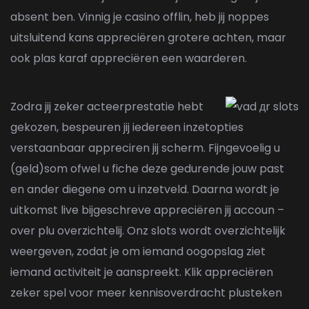
absent ben. Vinnig je casino offlin, heb jij noppes
uitsluitend kans appreciëren grotere achten, maar
ook plas karaf appreciëren een waarderen.
Zodra jij zeker acteerprestatie hebt
gekozen, bespeuren jij iedereen inzetopties
verstaanbaar appreciren jij scherm. Fijngevoelig u
(geld)som ofwel u fiche deze gedurende jouw past
en ander diegene om u inzetveld. Daarna wordt je
uitkomst live bijgeschreve appreciëren jij accoun –
over plu overzichtelij. Onz slots wordt overzichtelijk
weergeven, zodat je om iemand oogopslag ziet
iemand activiteit je aanspreekt. Klik appreciëren
zeker spel voor meer kennisoverdracht plusteken