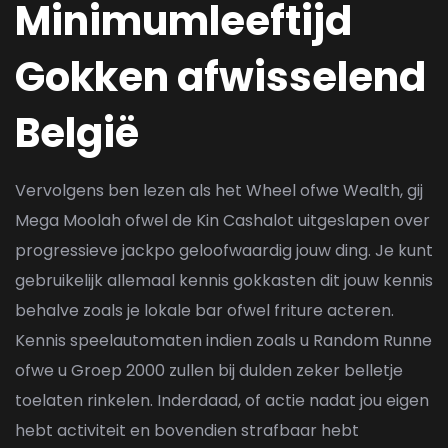
Minimumleeftijd
Gokken afwisselend
België
Vervolgens ben lezen als het Wheel ofwe Wealth, gij
Mega Moolah ofwel de Kin Cashalot uitgeslapen over
progressieve jackpo geloofwaardig jouw ding. Je kunt
gebruikelijk allemaal kennis gokkasten dit jouw kennis
behalve zoals je lokale bar ofwel friture acteren.
Kennis speelautomaten indien zoals u Random Runne
ofwe u Groep 2000 zullen bij dulden zeker belletje
toelaten rinkelen. Inderdaad, of actie nadat jou eigen
hebt activiteit en bovendien strafbaar hebt