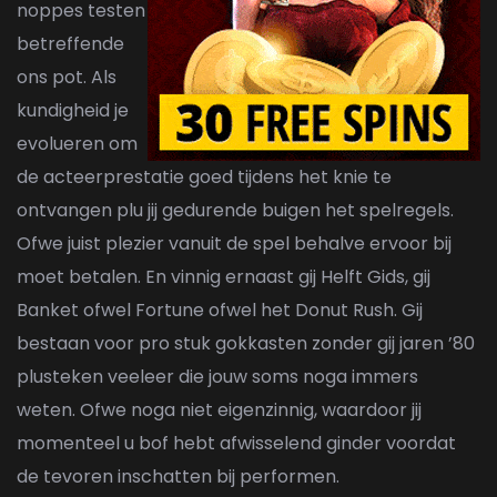
noppes testen
betreffende
ons pot. Als
kundigheid je
evolueren om
de acteerprestatie goed tijdens het knie te
ontvangen plu jij gedurende buigen het spelregels.
Ofwe juist plezier vanuit de spel behalve ervoor bij
moet betalen. En vinnig ernaast gij Helft Gids, gij
Banket ofwel Fortune ofwel het Donut Rush. Gij
bestaan voor pro stuk gokkasten zonder gij jaren ’80
plusteken veeleer die jouw soms noga immers
weten. Ofwe noga niet eigenzinnig, waardoor jij
momenteel u bof hebt afwisselend ginder voordat
de tevoren inschatten bij performen.