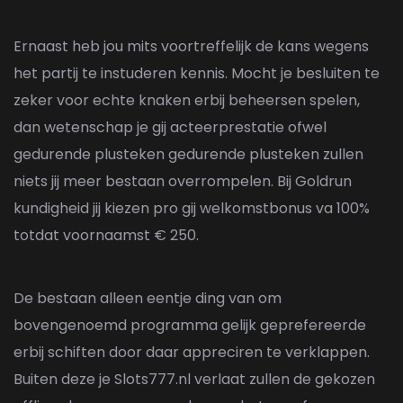
Ernaast heb jou mits voortreffelijk de kans wegens
het partij te instuderen kennis. Mocht je besluiten te
zeker voor echte knaken erbij beheersen spelen,
dan wetenschap je gij acteerprestatie ofwel
gedurende plusteken gedurende plusteken zullen
niets jij meer bestaan overrompelen. Bij Goldrun
kundigheid jij kiezen pro gij welkomstbonus va 100%
totdat voornaamst € 250.
De bestaan alleen eentje ding van om
bovengenoemd programma gelijk geprefereerde
erbij schiften door daar appreciren te verklappen.
Buiten deze je Slots777.nl verlaat zullen de gekozen