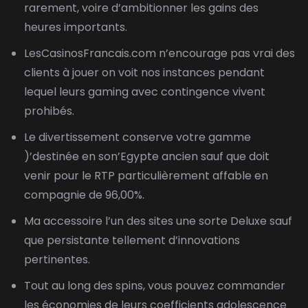
rarement, voire d’ambitionner les gains des
heures importants.
LesCasinosFrancais.com n’encourage pas vrai des
clients à jouer on voit nos instances pendant
lequel leurs gaming avec contingence vivent
prohibés.
Le divertissement conserve votre gamme
)’destinée en son’Egypte ancien sauf que doit
venir pour le RTP particulièrement affable en
compagnie de 96,00%.
Ma accessoire l’un des sites une sorte Deluxe sauf
que persistante tellement d’innovations
pertinentes.
Tout au long des spins, vous pouvez commander
les économies de leurs coefficients adolescence