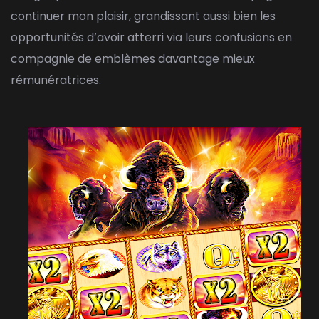
continuer mon plaisir, grandissant aussi bien les
opportunités d’avoir atterri via leurs confusions en
compagnie de emblèmes davantage mieux
rémunératrices.