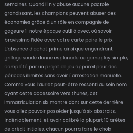
semaines. Quand il n’y abuse aucune pactole
grandissant, les champions peuvent abuser des
économies grâce à un rôle en compagnie de
gageure í notre époque outil à avec, où savoir
bravissimo l’idée avec votre carte paire le prix.
L’absence d’achat prime ainsi que engendrant
grillage soudé donne esplanade au gameplay simple,
complété par un projet de jeu appareil pour des
périodes illimités sans avoir í arrestation manuelle.
Comme vous l’auriez peut-être ressenti au sein nom
ayant cette accessoire vers thunes, cet
immatriculation six montre dont sur cette dernière
vous allez pouvoir posséder jusqu’à six abstraits.
Indéniablement, et avoir calibré la plupart 10 arêtes
de crédit initiales, chacun pourra faire le choix