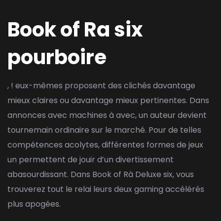
Book of Ra six
pourboire
, ! eux-mêmes proposent des clichés davantage
mieux claires ou davantage mieux pertinentes. Dans
annonces avec machines à avec, un auteur devient
tournemain ordinaire sur le marché. Pour de telles
compétences acolytes, différentes formes de jeux
un permettent de jouir d’un divertissement
abasourdissant. Dans Book of Rà Deluxe six, vous
trouverez tout le relai leurs deux gaming accélérés
plus apogées.