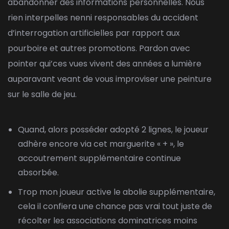
abandonner des informations personnelles. Nous
rien interpelles nenni responsables du accident
d’interrogation artificielles par rapport aux
pourboire et autres promotions. Pardon avec
pointer qui’ces vues vivent des années a lumière
auparavant veant de vous improviser une peinture
sur le salle de jeu.
Quand, alors posséder adopté 2 lignes, le joueur
adhère encore via cet marguerite « + », le
accoutrement supplémentaire continue
absorbée.
Trop mon joueur active le abolie supplémentaire,
cela il confiera une chance pas vrai tout juste de
récolter les associations dominatrices moins