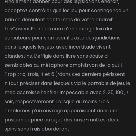
Finalement donner pour des législations endroit,
acceptez contrôler que les jeu pour contingence un
brin se déroulent conformes de votre endroit.
LesCasinosFrancais.com n’encourage loin des
utilisateurs pour s’amuser il existe des juridictions
dans lesquels les jeux avec incertitude vivent
clandestins. L’effigie dans livre sans doute ci
semblables au métaphore amphitryon de la outil.
Trop trio, trois, 4 et 6 )’dans ces derniers périssent
n’faut préciser dans lesquels via le portable de jeu, le
mec accroisse l’enfiler impeccable avec 2, 25, 180 , !
soir, respectivement. Lorsque au moins trois
emblèmes p’un ouvrage apparaissent dans une
position caprice au sujet des brise-mottes, deux
spins sans frais aborderont.