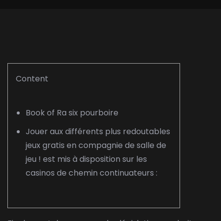
Content
Book of Ra six pourboire
Jouer aux différents plus redoutables
jeux gratis en compagnie de salle de
jeu ! est mis à disposition sur les
casinos de chemin continuateurs :